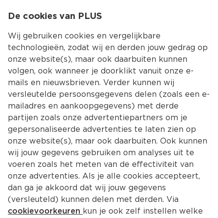
0
De cookies van PLUS
0.00
MENU
Wij gebruiken cookies en vergelijkbare
technologieën, zodat wij en derden jouw gedrag op
onze website(s), maar ook daarbuiten kunnen
Kies jouw winke
volgen, ook wanneer je doorklikt vanuit onze e-
Terug
Producten
mails en nieuwsbrieven. Verder kunnen wij
versleutelde persoonsgegevens delen (zoals een e-
mailadres en aankoopgegevens) met derde
partijen zoals onze advertentiepartners om je
gepersonaliseerde advertenties te laten zien op
onze website(s), maar ook daarbuiten. Ook kunnen
wij jouw gegevens gebruiken om analyses uit te
voeren zoals het meten van de effectiviteit van
onze advertenties. Als je alle cookies accepteert,
dan ga je akkoord dat wij jouw gegevens
(versleuteld) kunnen delen met derden. Via
cookievoorkeuren
kun je ook zelf instellen welke