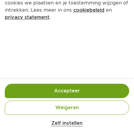
cookies we plaatsen en je toestemming wijzigen of
PLUS Korenlanders Desem 
intrekken. Lees meer in ons
cookiebeleid
en
Meergranen Boekweit
privacy statement
.
Per Stuk 1 st
2.
99
Toevoegen
Bewaar in je lijstje
Accepteer
Handige informatie over dit product
Weigeren
Nutri-Score B
Zelf instellen