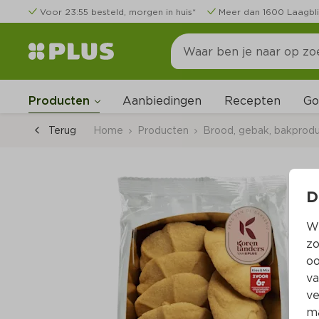
Voor 23:55 besteld, morgen in huis*
Meer dan 1600 Laagbli
Go
Producten
Aanbiedingen
Recepten
Terug
Home
Producten
Brood, gebak, bakprod
D
Wi
zo
oo
va
ve
ma