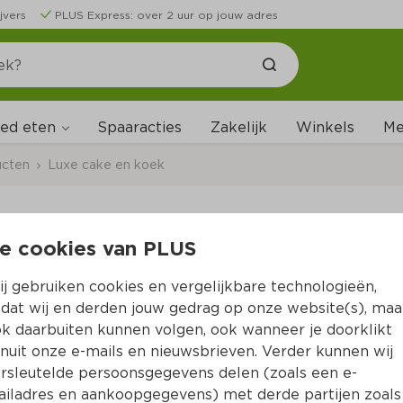
jvers
PLUS Express: over 2 uur op jouw adres
ed eten
Me
Spaaracties
Zakelijk
Winkels
ucten
Luxe cake en koek
e cookies van PLUS
PLUS Korenlanders S
j gebruiken cookies en vergelijkbare technologieën,
Per Doos 200 g  (per kilo 
€15.95
)
dat wij en derden jouw gedrag op onze website(s), maa
k daarbuiten kunnen volgen, ook wanneer je doorklikt
2 voor 6.00
nuit onze e-mails en nieuwsbrieven. Verder kunnen wij
3.
19
rsleutelde persoonsgegevens delen (zoals een e-
iladres en aankoopgegevens) met derde partijen zoals