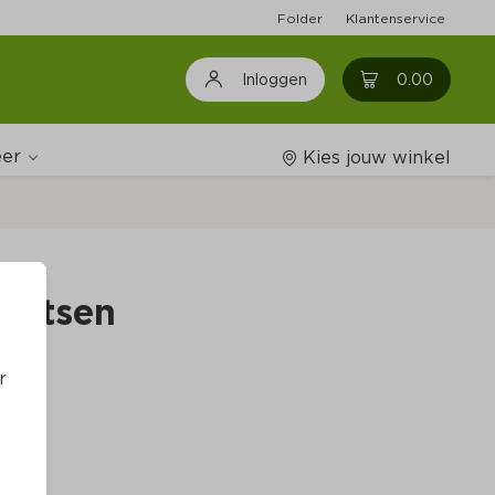
Folder
Klantenservice
0
0.00
Inloggen
er
Kies jouw winkel
Wijnshop
pritsen
Boodschappenlijstjes
r