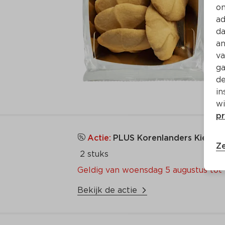
on
ad
da
an
va
ga
de
in
wi
pr
Actie:
PLUS Korenlanders Kies & 
Ze
 2 stuks
Geldig van woensdag 5 augustus to
Bekijk de actie