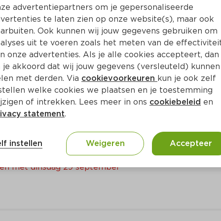
ze advertentiepartners om je gepersonaliseerde
Bewaar i
Toevoegen
vertenties te laten zien op onze website(s), maar ook
arbuiten. Ook kunnen wij jouw gegevens gebruiken om
alyses uit te voeren zoals het meten van de effectivitei
n onze advertenties. Als je alle cookies accepteert, dan
 je akkoord dat wij jouw gegevens (versleuteld) kunnen
len met derden. Via
cookievoorkeuren
kun je ook zelf
stellen welke cookies we plaatsen en je toestemming
jzigen of intrekken. Lees meer in ons
cookiebeleid
en
ivacy statement
.
Mix Koek, cake en chocolade
lf instellen
Weigeren
Accepteer
t en met dinsdag 29 september