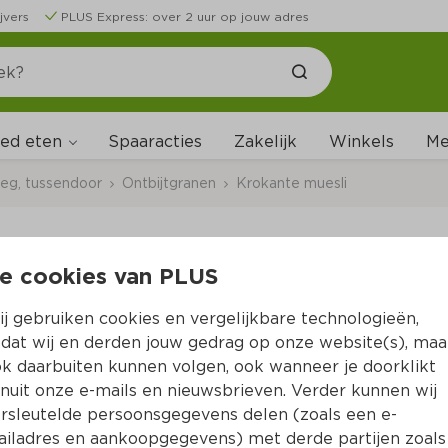
jvers
PLUS Express: over 2 uur op jouw adres
ed eten
Me
Spaaracties
Zakelijk
Winkels
leg, tussendoor
Ontbijtgranen
Krokante muesli
e cookies van PLUS
PLUS Krokante muesl
j gebruiken cookies en vergelijkbare technologieën,
Per Stazak 900 g  (per kilo €3.50)
dat wij en derden jouw gedrag op onze website(s), maa
k daarbuiten kunnen volgen, ook wanneer je doorklikt
3.
15
nuit onze e-mails en nieuwsbrieven. Verder kunnen wij
rsleutelde persoonsgegevens delen (zoals een e-
iladres en aankoopgegevens) met derde partijen zoals