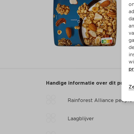
on
ad
da
an
va
ga
de
in
wi
pr
Handige informatie over dit produ
Ze
Rainforest Alliance people
Laagblijver