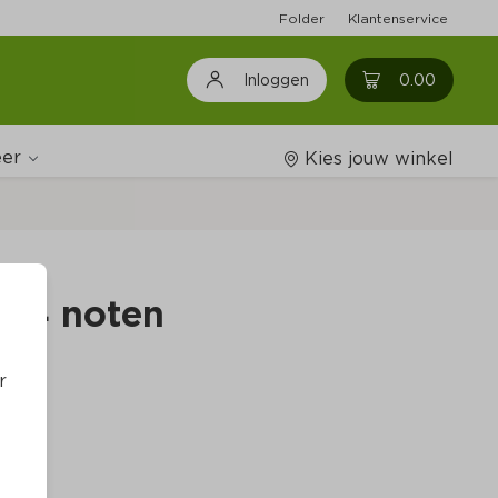
Folder
Klantenservice
0
0.00
Inloggen
er
Kies jouw winkel
Wijnshop
i 4 noten
Boodschappenlijstjes
r