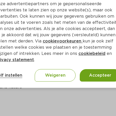
Bewaar i
Toevoegen
ze advertentiepartners om je gepersonaliseerde
vertenties te laten zien op onze website(s), maar ook
arbuiten. Ook kunnen wij jouw gegevens gebruiken om
alyses uit te voeren zoals het meten van de effectivitei
n onze advertenties. Als je alle cookies accepteert, dan
 je akkoord dat wij jouw gegevens (versleuteld) kunnen
len met derden. Via
cookievoorkeuren
kun je ook zelf
stellen welke cookies we plaatsen en je toestemming
jzigen of intrekken. Lees meer in ons
cookiebeleid
en
ivacy statement
.
ct
lf instellen
Weigeren
Accepteer
 and nature