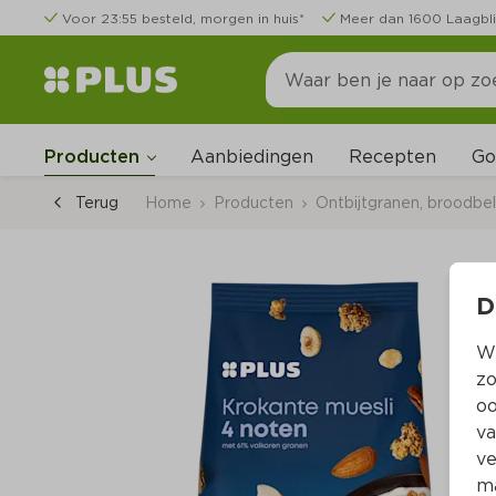
Voor 23:55 besteld, morgen in huis*
Meer dan 1600 Laagbli
Go
Producten
Aanbiedingen
Recepten
Terug
Home
Producten
Ontbijtgranen, broodbe
D
Wi
zo
oo
va
ve
ma