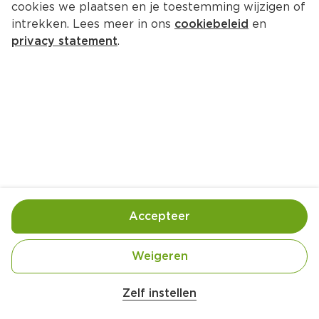
cookies we plaatsen en je toestemming wijzigen of
PLUS Limonadesiroop peer zero
intrekken. Lees meer in ons
cookiebeleid
en
Per Fles 750 ml  (per liter €4.33)
privacy statement
.
3.
25
Toevoegen
Bewaar in je lijstje
Accepteer
Handige informatie over dit product
Laagblijver
Weigeren
Zelf instellen
Nutri-Score C