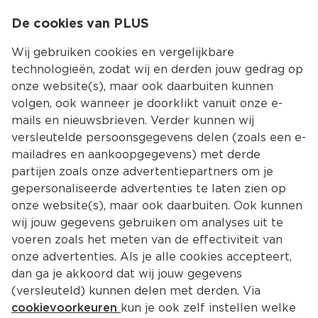
0
De cookies van PLUS
0.00
MENU
Wij gebruiken cookies en vergelijkbare
technologieën, zodat wij en derden jouw gedrag op
onze website(s), maar ook daarbuiten kunnen
Kies jouw winke
volgen, ook wanneer je doorklikt vanuit onze e-
Terug
Producten
mails en nieuwsbrieven. Verder kunnen wij
versleutelde persoonsgegevens delen (zoals een e-
mailadres en aankoopgegevens) met derde
partijen zoals onze advertentiepartners om je
gepersonaliseerde advertenties te laten zien op
onze website(s), maar ook daarbuiten. Ook kunnen
wij jouw gegevens gebruiken om analyses uit te
voeren zoals het meten van de effectiviteit van
onze advertenties. Als je alle cookies accepteert,
dan ga je akkoord dat wij jouw gegevens
(versleuteld) kunnen delen met derden. Via
cookievoorkeuren
kun je ook zelf instellen welke