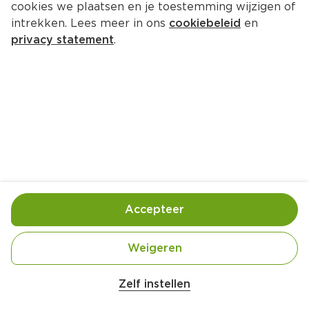
cookies we plaatsen en je toestemming wijzigen of
PLUS Maiswafels sour cream 
intrekken. Lees meer in ons
cookiebeleid
en
onion
privacy statement
.
Per Wikkel 104 g  (per kilo €12.98)
1.
35
Toevoegen
Bewaar in je lijstje
Accepteer
Handige informatie over dit product
Weigeren
Laagblijver
Zelf instellen