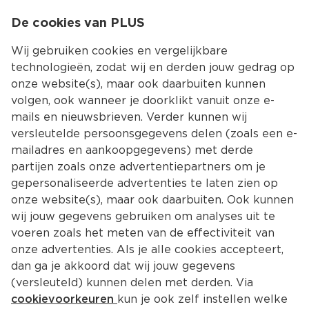
0
De cookies van PLUS
0.00
MENU
Wij gebruiken cookies en vergelijkbare
technologieën, zodat wij en derden jouw gedrag op
onze website(s), maar ook daarbuiten kunnen
Kies jouw winke
volgen, ook wanneer je doorklikt vanuit onze e-
Terug
Producten
mails en nieuwsbrieven. Verder kunnen wij
versleutelde persoonsgegevens delen (zoals een e-
mailadres en aankoopgegevens) met derde
partijen zoals onze advertentiepartners om je
gepersonaliseerde advertenties te laten zien op
onze website(s), maar ook daarbuiten. Ook kunnen
wij jouw gegevens gebruiken om analyses uit te
voeren zoals het meten van de effectiviteit van
onze advertenties. Als je alle cookies accepteert,
dan ga je akkoord dat wij jouw gegevens
(versleuteld) kunnen delen met derden. Via
cookievoorkeuren
kun je ook zelf instellen welke