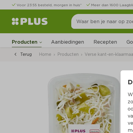
Voor 23:55 besteld, morgen in huis*
Meer dan 1600 Laagbli
Go
Producten
Aanbiedingen
Recepten
Terug
Home
Producten
Verse kant-en-klaarmaal
D
Wi
zo
oo
va
ve
ma