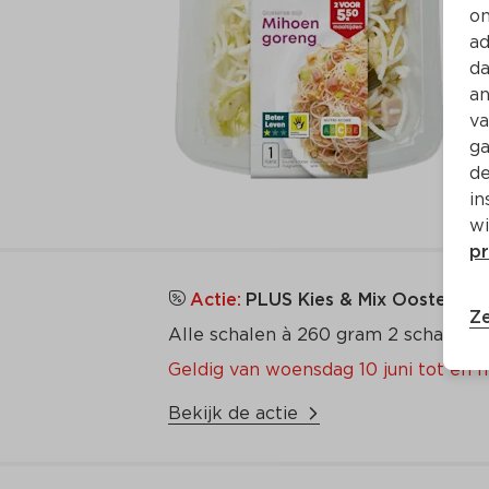
on
ad
da
an
va
ga
de
in
wi
pr
Actie:
PLUS Kies & Mix Oosterse m
Ze
Alle schalen à 260 gram 2 schalen
Geldig van woensdag 10 juni tot en 
Bekijk de actie