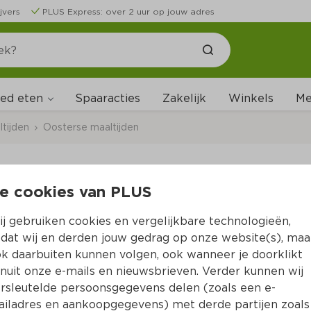
jvers
PLUS Express: over 2 uur op jouw adres
ed eten
Me
Spaaracties
Zakelijk
Winkels
tijden
Oosterse maaltijden
e cookies van PLUS
PLUS Mihoen Goreng
j gebruiken cookies en vergelijkbare technologieën,
Per Tray 260 g  (per kilo 
€12.27
)
dat wij en derden jouw gedrag op onze website(s), maa
k daarbuiten kunnen volgen, ook wanneer je doorklikt
2 voor 5.50
nuit onze e-mails en nieuwsbrieven. Verder kunnen wij
3.
19
rsleutelde persoonsgegevens delen (zoals een e-
iladres en aankoopgegevens) met derde partijen zoals