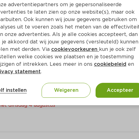
ze advertentiepartners om je gepersonaliseerde
Bewaar i
Toevoegen
vertenties te laten zien op onze website(s), maar ook
arbuiten. Ook kunnen wij jouw gegevens gebruiken om
alyses uit te voeren zoals het meten van de effectivitei
n onze advertenties. Als je alle cookies accepteert, dan
 je akkoord dat wij jouw gegevens (versleuteld) kunnen
len met derden. Via
cookievoorkeuren
kun je ook zelf
stellen welke cookies we plaatsen en je toestemming
jzigen of intrekken. Lees meer in ons
cookiebeleid
en
ivacy statement
.
aaltijd
lf instellen
Weigeren
Accepteer
met dinsdag 4 augustus