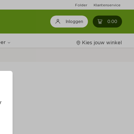
Folder
Klantenservice
0
0.00
Inloggen
er
Kies jouw winkel
Wijnshop
Boodschappenlijstjes
r