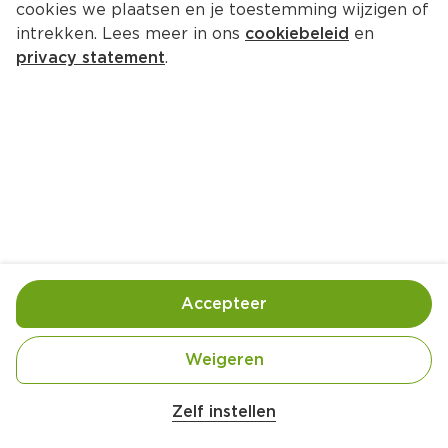
cookies we plaatsen en je toestemming wijzigen of
PLUS Pita shoarma
intrekken. Lees meer in ons
cookiebeleid
en
Per Zak 140 g  (per kilo €11.36)
privacy statement
.
1.
59
Toevoegen
Bewaar in je lijstje
Accepteer
Handige informatie over dit product
Beter Leven 1 Ster
Weigeren
Zelf instellen
Nutri-Score D