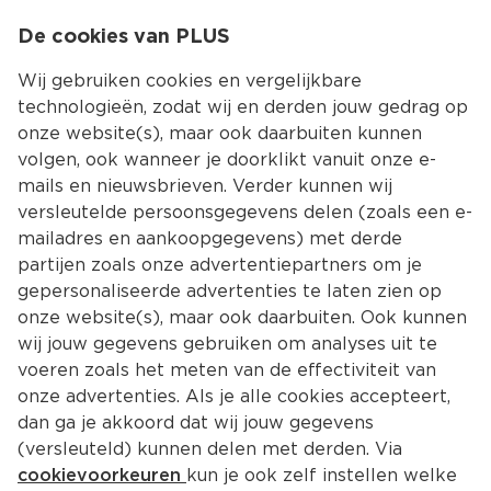
0
De cookies van PLUS
0.00
MENU
Wij gebruiken cookies en vergelijkbare
technologieën, zodat wij en derden jouw gedrag op
onze website(s), maar ook daarbuiten kunnen
Kies jouw winke
volgen, ook wanneer je doorklikt vanuit onze e-
Terug
Producten
mails en nieuwsbrieven. Verder kunnen wij
versleutelde persoonsgegevens delen (zoals een e-
mailadres en aankoopgegevens) met derde
partijen zoals onze advertentiepartners om je
gepersonaliseerde advertenties te laten zien op
onze website(s), maar ook daarbuiten. Ook kunnen
wij jouw gegevens gebruiken om analyses uit te
voeren zoals het meten van de effectiviteit van
onze advertenties. Als je alle cookies accepteert,
dan ga je akkoord dat wij jouw gegevens
(versleuteld) kunnen delen met derden. Via
cookievoorkeuren
kun je ook zelf instellen welke