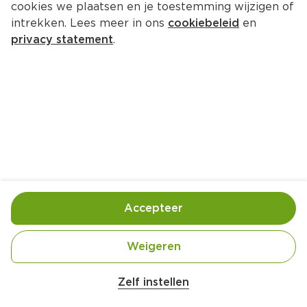
cookies we plaatsen en je toestemming wijzigen of
PLUS Pompoenblokjes
intrekken. Lees meer in ons
cookiebeleid
en
Per Zak 400 g  (per kilo €8.73)
privacy statement
.
3.
49
Toevoegen
Bewaar in je lijstje
Accepteer
Handige informatie over dit product
Nutri-Score A
Weigeren
Zelf instellen
Vegan