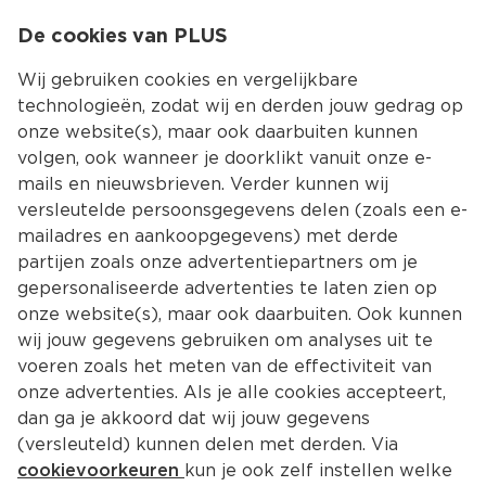
0
De cookies van PLUS
0.00
MENU
Wij gebruiken cookies en vergelijkbare
technologieën, zodat wij en derden jouw gedrag op
onze website(s), maar ook daarbuiten kunnen
Kies jouw winke
volgen, ook wanneer je doorklikt vanuit onze e-
Terug
Producten
mails en nieuwsbrieven. Verder kunnen wij
versleutelde persoonsgegevens delen (zoals een e-
mailadres en aankoopgegevens) met derde
partijen zoals onze advertentiepartners om je
gepersonaliseerde advertenties te laten zien op
onze website(s), maar ook daarbuiten. Ook kunnen
wij jouw gegevens gebruiken om analyses uit te
voeren zoals het meten van de effectiviteit van
onze advertenties. Als je alle cookies accepteert,
dan ga je akkoord dat wij jouw gegevens
(versleuteld) kunnen delen met derden. Via
cookievoorkeuren
kun je ook zelf instellen welke