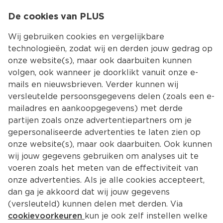
0
De cookies van PLUS
0.00
MENU
Wij gebruiken cookies en vergelijkbare
technologieën, zodat wij en derden jouw gedrag op
onze website(s), maar ook daarbuiten kunnen
Kies jouw winke
volgen, ook wanneer je doorklikt vanuit onze e-
Terug
Producten
mails en nieuwsbrieven. Verder kunnen wij
versleutelde persoonsgegevens delen (zoals een e-
mailadres en aankoopgegevens) met derde
partijen zoals onze advertentiepartners om je
gepersonaliseerde advertenties te laten zien op
onze website(s), maar ook daarbuiten. Ook kunnen
wij jouw gegevens gebruiken om analyses uit te
voeren zoals het meten van de effectiviteit van
onze advertenties. Als je alle cookies accepteert,
dan ga je akkoord dat wij jouw gegevens
(versleuteld) kunnen delen met derden. Via
cookievoorkeuren
kun je ook zelf instellen welke