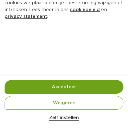
cookies we plaatsen en je toestemming wijzigen of
PLUS Prosciutto Crudo
intrekken. Lees meer in ons
cookiebeleid
en
Per Wikkel 60 g  (per kilo 
€34.17
)
privacy statement
.
3 voor 6.00
2.
05
Toevoegen
Bewaar in je lijstje
Accepteer
Actie:
PLUS Kies & Mix Tapas
 3 stuks
Weigeren
Geldig van woensdag 5 augustus tot en met 
dinsdag 29 september
Zelf instellen