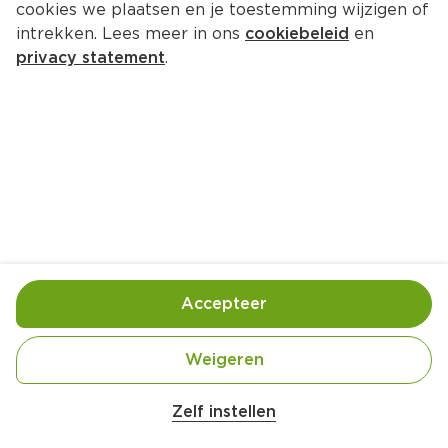
cookies we plaatsen en je toestemming wijzigen of
PLUS Rijkgevulde bami
intrekken. Lees meer in ons
cookiebeleid
en
Per Tray 350 g  (per kilo €12.26)
privacy statement
.
4.
29
Toevoegen
Bewaar in je lijstje
Accepteer
Handige informatie over dit product
Beter Leven 1 Ster
Weigeren
Zelf instellen
Nutri-Score B