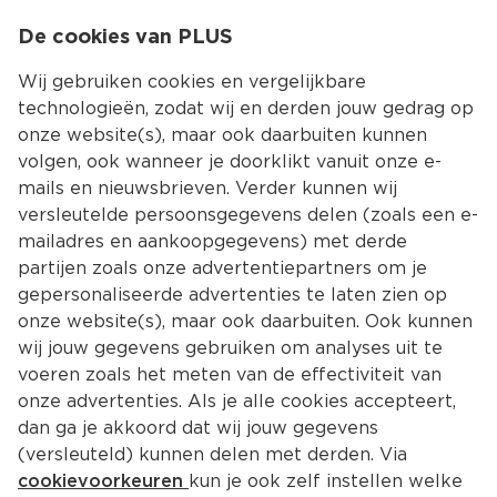
0
De cookies van PLUS
0.00
MENU
Wij gebruiken cookies en vergelijkbare
technologieën, zodat wij en derden jouw gedrag op
onze website(s), maar ook daarbuiten kunnen
Kies jouw winke
volgen, ook wanneer je doorklikt vanuit onze e-
Terug
Producten
mails en nieuwsbrieven. Verder kunnen wij
versleutelde persoonsgegevens delen (zoals een e-
mailadres en aankoopgegevens) met derde
partijen zoals onze advertentiepartners om je
gepersonaliseerde advertenties te laten zien op
onze website(s), maar ook daarbuiten. Ook kunnen
wij jouw gegevens gebruiken om analyses uit te
voeren zoals het meten van de effectiviteit van
onze advertenties. Als je alle cookies accepteert,
dan ga je akkoord dat wij jouw gegevens
(versleuteld) kunnen delen met derden. Via
cookievoorkeuren
kun je ook zelf instellen welke