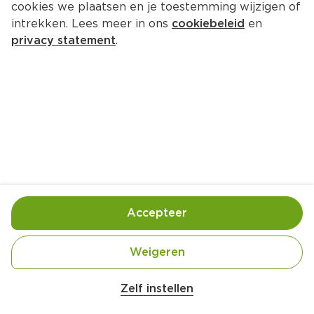
cookies we plaatsen en je toestemming wijzigen of
PLUS Roomboter speculaasjes 
intrekken. Lees meer in ons
cookiebeleid
en
met amandel
privacy statement
.
Per Wikkel 200 g 
Product niet beschikbaar bij jouw PLUS.
Handige informatie over dit product
Nutri-Score E
Accepteer
Vegetarisch
Weigeren
Zelf instellen
Gebruik- en bewaarinstructies