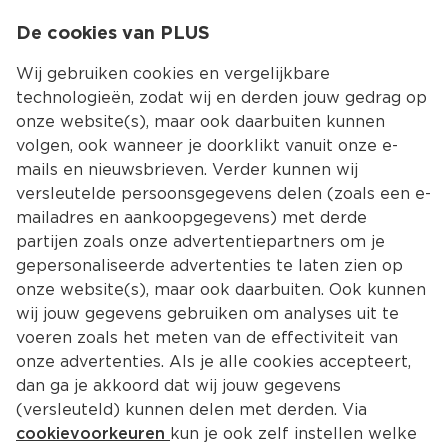
0
De cookies van PLUS
0.00
MENU
Wij gebruiken cookies en vergelijkbare
technologieën, zodat wij en derden jouw gedrag op
onze website(s), maar ook daarbuiten kunnen
Kies jouw winke
volgen, ook wanneer je doorklikt vanuit onze e-
Terug
Producten
mails en nieuwsbrieven. Verder kunnen wij
versleutelde persoonsgegevens delen (zoals een e-
mailadres en aankoopgegevens) met derde
partijen zoals onze advertentiepartners om je
gepersonaliseerde advertenties te laten zien op
onze website(s), maar ook daarbuiten. Ook kunnen
wij jouw gegevens gebruiken om analyses uit te
voeren zoals het meten van de effectiviteit van
onze advertenties. Als je alle cookies accepteert,
dan ga je akkoord dat wij jouw gegevens
(versleuteld) kunnen delen met derden. Via
cookievoorkeuren
kun je ook zelf instellen welke