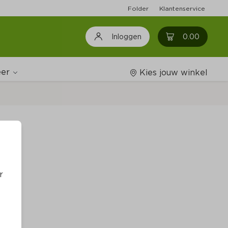
Folder
Klantenservice
0
0.00
Inloggen
er
Kies jouw winkel
Wijnshop
t
Boodschappenlijstjes
r