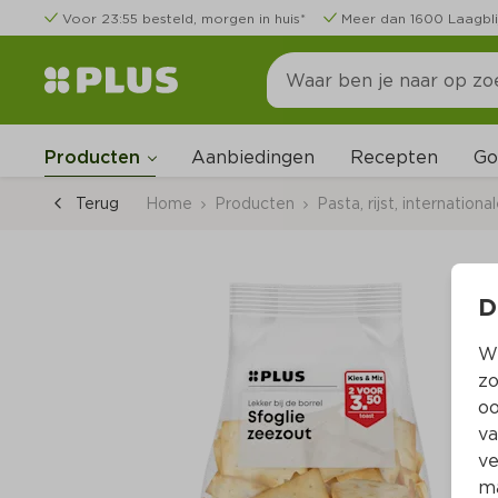
Voor 23:55 besteld, morgen in huis*
Meer dan 1600 Laagbli
Go
Producten
Aanbiedingen
Recepten
Terug
Home
Producten
Pasta, rijst, internation
D
Wi
zo
oo
va
ve
ma