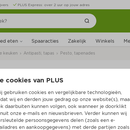
jvers
PLUS Express: over 2 uur op jouw adres
ed eten
Me
Spaaracties
Zakelijk
Winkels
ale keuken
Antipasti, tapas
Pesto, tapenades
e cookies van PLUS
PLUS Sfoglie zeezou
j gebruiken cookies en vergelijkbare technologieën,
Per Zak 125 g  (per kilo 
€17.52
)
dat wij en derden jouw gedrag op onze website(s), maa
k daarbuiten kunnen volgen, ook wanneer je doorklikt
2 voor 3.50
nuit onze e-mails en nieuwsbrieven. Verder kunnen wij
2.
19
rsleutelde persoonsgegevens delen (zoals een e-
iladres en aankoopgegevens) met derde partijen zoals