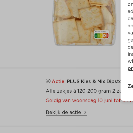
on
ad
da
an
va
ga
de
in
wi
pr
Actie:
PLUS Kies & Mix Dipstokjes, 
Ze
Alle zakjes à 120-200 gram 2 zakjes
Geldig van woensdag 10 juni tot en 
Bekijk de actie