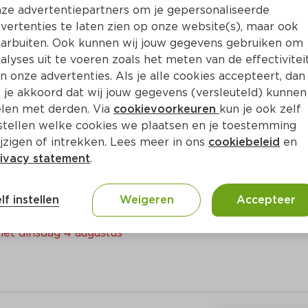
ze advertentiepartners om je gepersonaliseerde
Bewaar i
Toevoegen
vertenties te laten zien op onze website(s), maar ook
arbuiten. Ook kunnen wij jouw gegevens gebruiken om
alyses uit te voeren zoals het meten van de effectivitei
n onze advertenties. Als je alle cookies accepteert, dan
 je akkoord dat wij jouw gegevens (versleuteld) kunnen
len met derden. Via
cookievoorkeuren
kun je ook zelf
stellen welke cookies we plaatsen en je toestemming
jzigen of intrekken. Lees meer in ons
cookiebeleid
en
ivacy statement
.
grissini, picos of scrocchi
lf instellen
Weigeren
Accepteer
met dinsdag 4 augustus