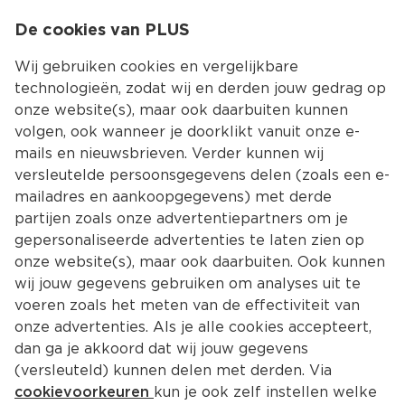
0
De cookies van PLUS
0.00
MENU
Wij gebruiken cookies en vergelijkbare
technologieën, zodat wij en derden jouw gedrag op
onze website(s), maar ook daarbuiten kunnen
Kies jouw winke
volgen, ook wanneer je doorklikt vanuit onze e-
Terug
Producten
mails en nieuwsbrieven. Verder kunnen wij
versleutelde persoonsgegevens delen (zoals een e-
mailadres en aankoopgegevens) met derde
partijen zoals onze advertentiepartners om je
gepersonaliseerde advertenties te laten zien op
onze website(s), maar ook daarbuiten. Ook kunnen
wij jouw gegevens gebruiken om analyses uit te
voeren zoals het meten van de effectiviteit van
onze advertenties. Als je alle cookies accepteert,
dan ga je akkoord dat wij jouw gegevens
(versleuteld) kunnen delen met derden. Via
cookievoorkeuren
kun je ook zelf instellen welke