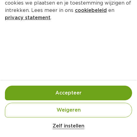
cookies we plaatsen en je toestemming wijzigen of
PLUS Sperziebonen
intrekken. Lees meer in ons
cookiebeleid
en
Per Zakje 800 g  (per kilo €1.99)
privacy statement
.
1.
59
Toevoegen
Bewaar in je lijstje
Accepteer
Handige informatie over dit product
Laagblijver
Weigeren
Zelf instellen
Vriesvers