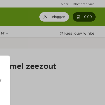
Folder
Klantenservice
0
0.00
Inloggen
er
Kies jouw winkel
Wijnshop
aramel zeezout
Boodschappenlijstjes
r