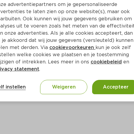
Bewaar i
Toevoegen
ze advertentiepartners om je gepersonaliseerde
vertenties te laten zien op onze website(s), maar ook
arbuiten. Ook kunnen wij jouw gegevens gebruiken om
alyses uit te voeren zoals het meten van de effectivitei
n onze advertenties. Als je alle cookies accepteert, dan
 je akkoord dat wij jouw gegevens (versleuteld) kunnen
len met derden. Via
cookievoorkeuren
kun je ook zelf
stellen welke cookies we plaatsen en je toestemming
jzigen of intrekken. Lees meer in ons
cookiebeleid
en
ivacy statement
.
ct
lf instellen
Weigeren
Accepteer