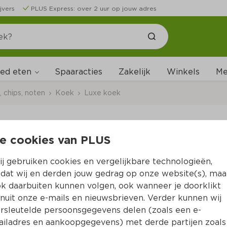
jvers
PLUS Express: over 2 uur op jouw adres
ed eten
Me
Spaaracties
Zakelijk
Winkels
 chips, noten
Koek
Luxe koek
e cookies van PLUS
PLUS Stroopwafels k
j gebruiken cookies en vergelijkbare technologieën,
Per Wikkel 315 g  (per kilo €7.90)
dat wij en derden jouw gedrag op onze website(s), maa
k daarbuiten kunnen volgen, ook wanneer je doorklikt
2.
49
nuit onze e-mails en nieuwsbrieven. Verder kunnen wij
rsleutelde persoonsgegevens delen (zoals een e-
iladres en aankoopgegevens) met derde partijen zoals