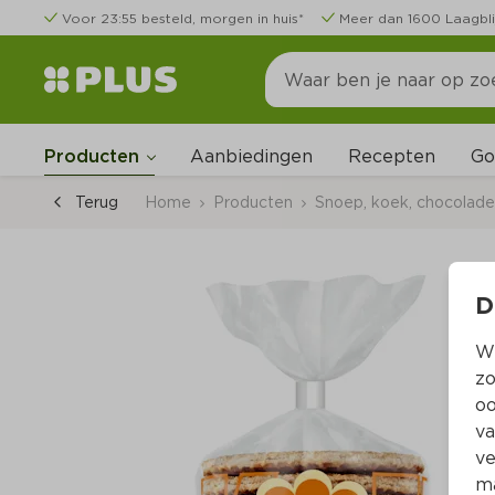
Voor 23:55 besteld, morgen in huis*
Meer dan 1600 Laagbli
Go
Producten
Aanbiedingen
Recepten
Terug
Home
Producten
Snoep, koek, chocolade,
D
Wi
zo
oo
va
ve
ma