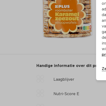
on
ad
da
an
va
ga
de
in
wi
pr
Handige informatie over dit produ
Ze
Laagblijver
Nutri-Score E