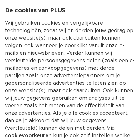
0
De cookies van PLUS
0.00
MENU
Wij gebruiken cookies en vergelijkbare
technologieën, zodat wij en derden jouw gedrag op
onze website(s), maar ook daarbuiten kunnen
Kies jouw winke
volgen, ook wanneer je doorklikt vanuit onze e-
Terug
Producten
mails en nieuwsbrieven. Verder kunnen wij
versleutelde persoonsgegevens delen (zoals een e-
mailadres en aankoopgegevens) met derde
partijen zoals onze advertentiepartners om je
gepersonaliseerde advertenties te laten zien op
onze website(s), maar ook daarbuiten. Ook kunnen
wij jouw gegevens gebruiken om analyses uit te
voeren zoals het meten van de effectiviteit van
onze advertenties. Als je alle cookies accepteert,
dan ga je akkoord dat wij jouw gegevens
(versleuteld) kunnen delen met derden. Via
cookievoorkeuren
kun je ook zelf instellen welke