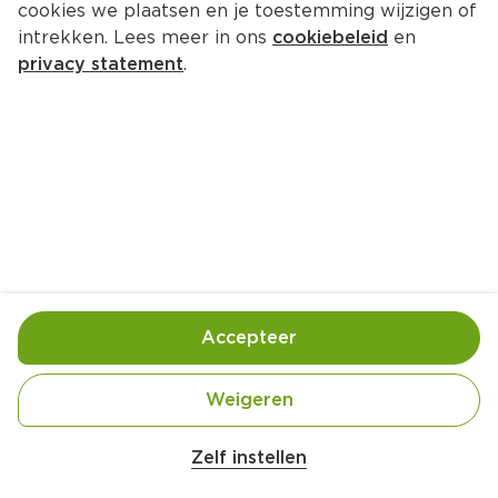
cookies we plaatsen en je toestemming wijzigen of
PLUS Sucralose zoetjes
intrekken. Lees meer in ons
cookiebeleid
en
Per Doos 300 st  (per stuks €0.01)
privacy statement
.
1.
75
Toevoegen
Bewaar in je lijstje
Accepteer
Handige informatie over dit product
Nutri-Score E
Weigeren
Zelf instellen
Vegan