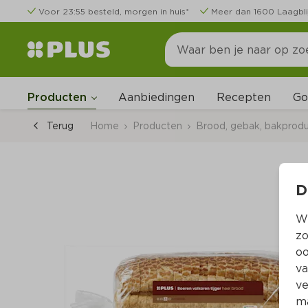
Voor 23:55 besteld, morgen in huis*
Meer dan 1600 Laagbli
Go
Producten
Aanbiedingen
Recepten
Terug
Home
Producten
Brood, gebak, bakprod
D
Wi
zo
oo
va
ve
ma