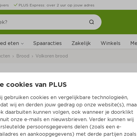
jvers
PLUS Express: over 2 uur op jouw adres
ed eten
Me
Spaaracties
Zakelijk
Winkels
ucten
Brood
Volkoren brood
e cookies van PLUS
PLUS Volkoren tijger
j gebruiken cookies en vergelijkbare technologieën,
Per Zak 1 st
dat wij en derden jouw gedrag op onze website(s), maa
k daarbuiten kunnen volgen, ook wanneer je doorklikt
1.
25
nuit onze e-mails en nieuwsbrieven. Verder kunnen wij
rsleutelde persoonsgegevens delen (zoals een e-
iladres en aankoopgegevens) met derde partijen zoals