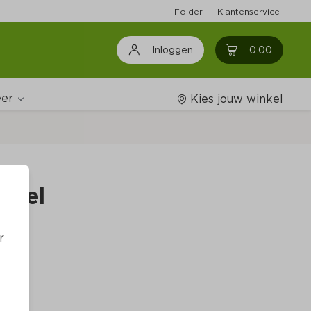
Folder
Klantenservice
0
0.00
Inloggen
er
Kies jouw winkel
Wijnshop
 heel
Boodschappenlijstjes
r