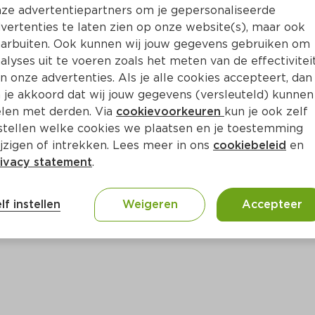
Bewaar i
Toevoegen
ze advertentiepartners om je gepersonaliseerde
vertenties te laten zien op onze website(s), maar ook
arbuiten. Ook kunnen wij jouw gegevens gebruiken om
alyses uit te voeren zoals het meten van de effectivitei
n onze advertenties. Als je alle cookies accepteert, dan
 je akkoord dat wij jouw gegevens (versleuteld) kunnen
len met derden. Via
cookievoorkeuren
kun je ook zelf
stellen welke cookies we plaatsen en je toestemming
jzigen of intrekken. Lees meer in ons
cookiebeleid
en
ivacy statement
.
ct
lf instellen
Weigeren
Accepteer