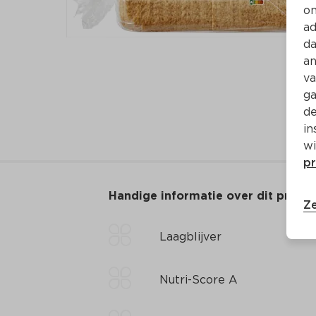
on
ad
da
an
va
ga
de
in
wi
pr
Handige informatie over dit produ
Ze
Laagblijver
Nutri-Score A