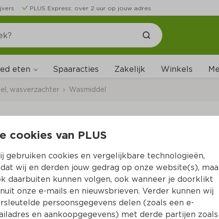
jvers
PLUS Express: over 2 uur op jouw adres
ed eten
Me
Spaaracties
Zakelijk
Winkels
l, wasverzachter
Wasmiddel
e cookies van PLUS
PLUS Waspoeder kle
j gebruiken cookies en vergelijkbare technologieën,
Per Zak 2025 g  (per kilo €2.12)
dat wij en derden jouw gedrag op onze website(s), maa
k daarbuiten kunnen volgen, ook wanneer je doorklikt
4.
29
nuit onze e-mails en nieuwsbrieven. Verder kunnen wij
rsleutelde persoonsgegevens delen (zoals een e-
iladres en aankoopgegevens) met derde partijen zoals