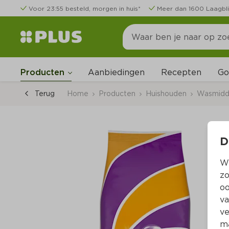
Voor 23:55 besteld, morgen in huis*
Meer dan 1600 Laagbli
Go
Producten
Aanbiedingen
Recepten
Terug
Home
Producten
Huishouden
Wasmidde
D
Wi
zo
oo
va
ve
ma