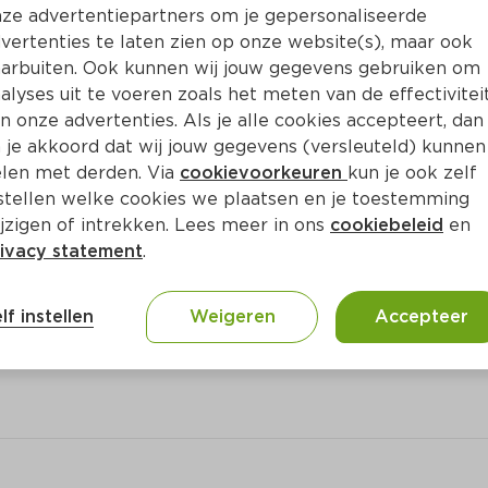
Bewaar i
Toevoegen
ze advertentiepartners om je gepersonaliseerde
vertenties te laten zien op onze website(s), maar ook
arbuiten. Ook kunnen wij jouw gegevens gebruiken om
alyses uit te voeren zoals het meten van de effectivitei
n onze advertenties. Als je alle cookies accepteert, dan
 je akkoord dat wij jouw gegevens (versleuteld) kunnen
len met derden. Via
cookievoorkeuren
kun je ook zelf
stellen welke cookies we plaatsen en je toestemming
jzigen of intrekken. Lees meer in ons
cookiebeleid
en
ivacy statement
.
ct
lf instellen
Weigeren
Accepteer