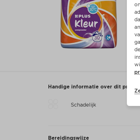
on
ad
da
an
va
ga
de
in
wi
pr
Handige informatie over dit produ
Ze
Schadelijk
Bereidingswijze