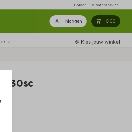
Folder
Klantenservice
0
0.00
Inloggen
er
Kies jouw winkel
Wijnshop
ur 30sc
Boodschappenlijstjes
r