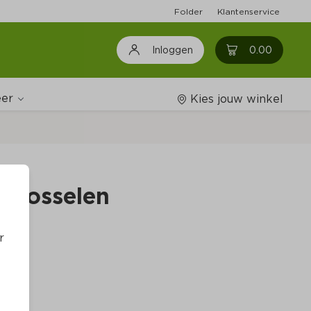
Folder
Klantenservice
0
0.00
Inloggen
er
Kies jouw winkel
Wijnshop
j mosselen
Boodschappenlijstjes
r