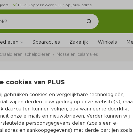
jvers
PLUS Express: over 2 uur op jouw adres
ed eten
Me
Spaaracties
Zakelijk
Winkels
chaaldieren, schelpdieren
Mosselen, calamares
e cookies van PLUS
Premier Zeeboerderi
j gebruiken cookies en vergelijkbare technologieën,
Per Tray 1000 g
dat wij en derden jouw gedrag op onze website(s), maa
k daarbuiten kunnen volgen, ook wanneer je doorklikt
Product niet beschikbaar bij jouw PLUS.
nuit onze e-mails en nieuwsbrieven. Verder kunnen wij
rsleutelde persoonsgegevens delen (zoals een e-
iladres en aankoopgegevens) met derde partijen zoals