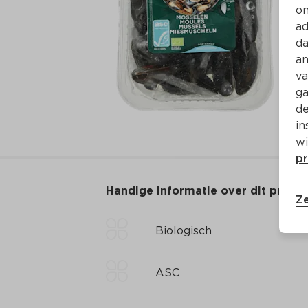
on
ad
da
an
va
ga
de
in
wi
pr
Handige informatie over dit produ
Ze
Biologisch
ASC