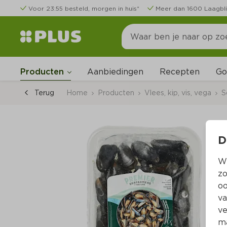
Voor 23:55 besteld, morgen in huis*
Meer dan 1600 Laagbli
Go
Producten
Aanbiedingen
Recepten
Terug
Home
Producten
Vlees, kip, vis, vega
S
D
Wi
zo
oo
va
ve
ma