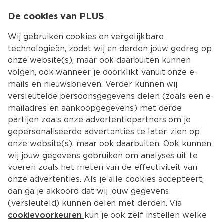
0
De cookies van PLUS
0.00
MENU
Wij gebruiken cookies en vergelijkbare
technologieën, zodat wij en derden jouw gedrag op
onze website(s), maar ook daarbuiten kunnen
Kies jouw winke
volgen, ook wanneer je doorklikt vanuit onze e-
Terug
Producten
mails en nieuwsbrieven. Verder kunnen wij
versleutelde persoonsgegevens delen (zoals een e-
mailadres en aankoopgegevens) met derde
partijen zoals onze advertentiepartners om je
gepersonaliseerde advertenties te laten zien op
onze website(s), maar ook daarbuiten. Ook kunnen
wij jouw gegevens gebruiken om analyses uit te
voeren zoals het meten van de effectiviteit van
onze advertenties. Als je alle cookies accepteert,
dan ga je akkoord dat wij jouw gegevens
(versleuteld) kunnen delen met derden. Via
cookievoorkeuren
kun je ook zelf instellen welke