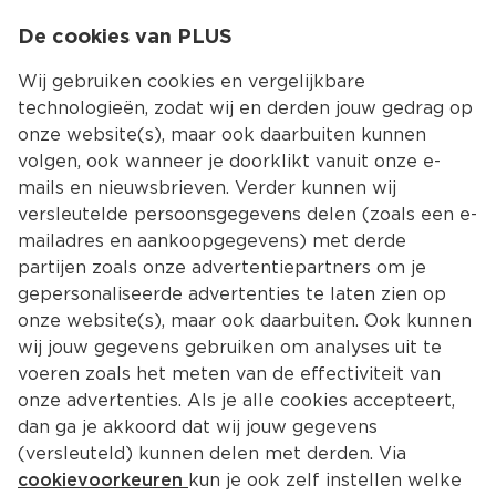
0
De cookies van PLUS
0.00
MENU
Wij gebruiken cookies en vergelijkbare
technologieën, zodat wij en derden jouw gedrag op
onze website(s), maar ook daarbuiten kunnen
Kies jouw winke
volgen, ook wanneer je doorklikt vanuit onze e-
Terug
Producten
mails en nieuwsbrieven. Verder kunnen wij
versleutelde persoonsgegevens delen (zoals een e-
mailadres en aankoopgegevens) met derde
partijen zoals onze advertentiepartners om je
gepersonaliseerde advertenties te laten zien op
onze website(s), maar ook daarbuiten. Ook kunnen
wij jouw gegevens gebruiken om analyses uit te
voeren zoals het meten van de effectiviteit van
onze advertenties. Als je alle cookies accepteert,
dan ga je akkoord dat wij jouw gegevens
(versleuteld) kunnen delen met derden. Via
cookievoorkeuren
kun je ook zelf instellen welke