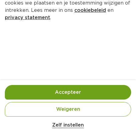
cookies we plaatsen en je toestemming wijzigen of
Quaker Cruesli proteine ZSA 
intrekken. Lees meer in ons
cookiebeleid
en
pistache
privacy statement
.
Per Doos 400 g  (per kilo €10.98)
4.
39
Toevoegen
Bewaar in je lijstje
Accepteer
Handige informatie over dit product
Weigeren
Nutri-Score A
Zelf instellen