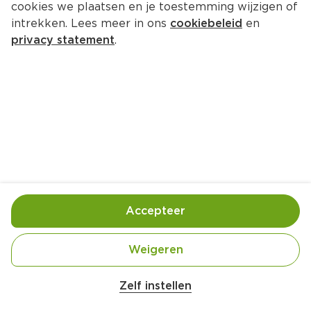
cookies we plaatsen en je toestemming wijzigen of
Redband Snoepmix fizzy
intrekken. Lees meer in ons
cookiebeleid
en
Per Stazak 215 g  (per kilo €12.51)
privacy statement
.
2.
69
Toevoegen
Bewaar in je lijstje
Accepteer
Handige informatie over dit product
Snoepmix met zoet zure winegums

Weigeren
Met natuurlijke smaakstoffen

Zachte bite

Zelf instellen
Plantpack: Verpakking tot 50% gemaakt van 
plantbased plastic
