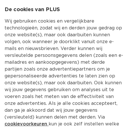
0
De cookies van PLUS
0.00
MENU
Wij gebruiken cookies en vergelijkbare
technologieën, zodat wij en derden jouw gedrag op
onze website(s), maar ook daarbuiten kunnen
Kies jouw winke
volgen, ook wanneer je doorklikt vanuit onze e-
Terug
Producten
mails en nieuwsbrieven. Verder kunnen wij
versleutelde persoonsgegevens delen (zoals een e-
mailadres en aankoopgegevens) met derde
partijen zoals onze advertentiepartners om je
gepersonaliseerde advertenties te laten zien op
onze website(s), maar ook daarbuiten. Ook kunnen
wij jouw gegevens gebruiken om analyses uit te
voeren zoals het meten van de effectiviteit van
onze advertenties. Als je alle cookies accepteert,
dan ga je akkoord dat wij jouw gegevens
(versleuteld) kunnen delen met derden. Via
cookievoorkeuren
kun je ook zelf instellen welke