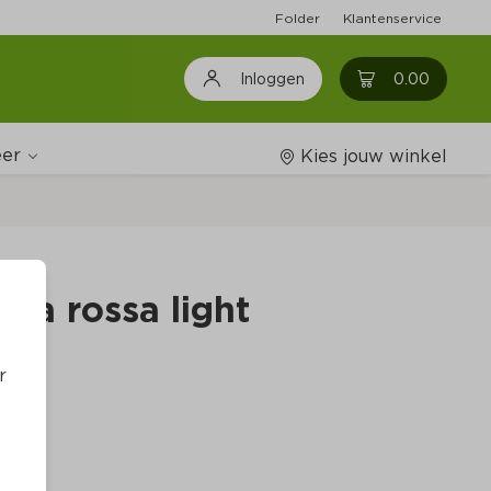
Folder
Klantenservice
0
0.00
Inloggen
er
Kies jouw winkel
Wijnshop
ata rossa light
Boodschappenlijstjes
r