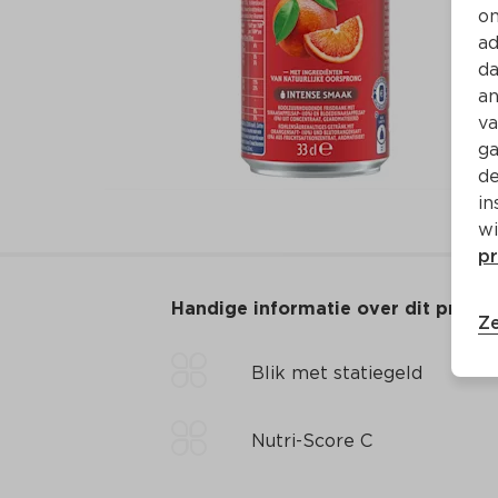
on
ad
da
an
va
ga
de
in
wi
pr
Handige informatie over dit produ
Ze
Blik met statiegeld
Nutri-Score C