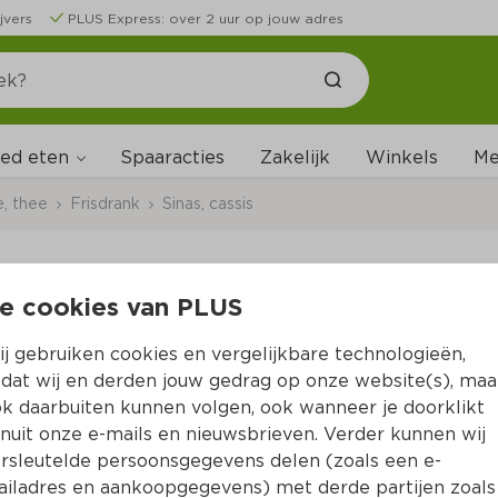
jvers
PLUS Express: over 2 uur op jouw adres
ed eten
Me
Spaaracties
Zakelijk
Winkels
e, thee
Frisdrank
Sinas, cassis
e cookies van PLUS
San Pellegrino Aranci
j gebruiken cookies en vergelijkbare technologieën,
Per Blik 330 ml  (per liter €4.09)
dat wij en derden jouw gedrag op onze website(s), maa
k daarbuiten kunnen volgen, ook wanneer je doorklikt
1.
35
nuit onze e-mails en nieuwsbrieven. Verder kunnen wij
rsleutelde persoonsgegevens delen (zoals een e-
iladres en aankoopgegevens) met derde partijen zoals