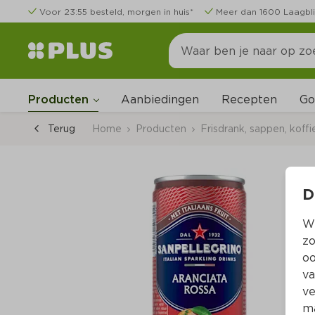
Voor 23:55 besteld, morgen in huis*
Meer dan 1600 Laagbli
Go
Producten
Aanbiedingen
Recepten
Terug
Home
Producten
Frisdrank, sappen, koffi
D
Wi
zo
oo
va
ve
ma