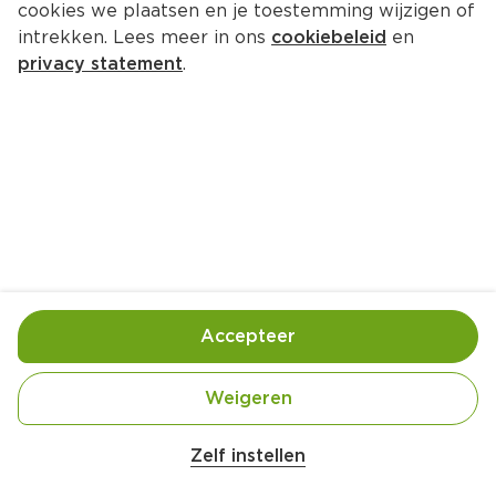
cookies we plaatsen en je toestemming wijzigen of
Santa Maria Dip Nacho Cheese
intrekken. Lees meer in ons
cookiebeleid
en
Per Pot 240 ml  (per liter €14.54)
privacy statement
.
3.
49
Toevoegen
Bewaar in je lijstje
Accepteer
Handige informatie over dit product
Vegetarisch
Weigeren
Zelf instellen
Kant-en-klare kaasdip met de smaak van 