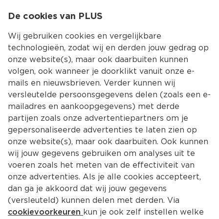
0
De cookies van PLUS
0.00
MENU
Wij gebruiken cookies en vergelijkbare
technologieën, zodat wij en derden jouw gedrag op
onze website(s), maar ook daarbuiten kunnen
Kies jouw winke
volgen, ook wanneer je doorklikt vanuit onze e-
Terug
Producten
mails en nieuwsbrieven. Verder kunnen wij
versleutelde persoonsgegevens delen (zoals een e-
mailadres en aankoopgegevens) met derde
partijen zoals onze advertentiepartners om je
gepersonaliseerde advertenties te laten zien op
onze website(s), maar ook daarbuiten. Ook kunnen
wij jouw gegevens gebruiken om analyses uit te
voeren zoals het meten van de effectiviteit van
onze advertenties. Als je alle cookies accepteert,
dan ga je akkoord dat wij jouw gegevens
(versleuteld) kunnen delen met derden. Via
cookievoorkeuren
kun je ook zelf instellen welke