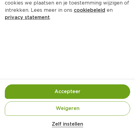
cookies we plaatsen en je toestemming wijzigen of
Santa Maria Lime & Jalapeño 
intrekken. Lees meer in ons
cookiebeleid
en
Mayo
privacy statement
.
Fles 250 ml  (liter €13.16)
3.
29
Toevoegen
Bewaar in je lijstje
Accepteer
Handige informatie over dit product
Weigeren
Vegetarisch
Zelf instellen