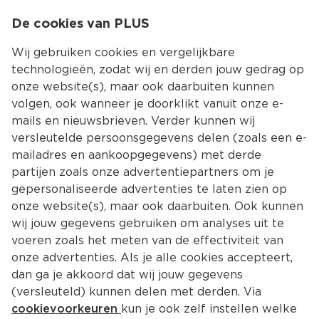
0
De cookies van PLUS
0.00
MENU
Wij gebruiken cookies en vergelijkbare
technologieën, zodat wij en derden jouw gedrag op
onze website(s), maar ook daarbuiten kunnen
Kies jouw winke
volgen, ook wanneer je doorklikt vanuit onze e-
Terug
Producten
mails en nieuwsbrieven. Verder kunnen wij
versleutelde persoonsgegevens delen (zoals een e-
mailadres en aankoopgegevens) met derde
partijen zoals onze advertentiepartners om je
gepersonaliseerde advertenties te laten zien op
onze website(s), maar ook daarbuiten. Ook kunnen
wij jouw gegevens gebruiken om analyses uit te
voeren zoals het meten van de effectiviteit van
onze advertenties. Als je alle cookies accepteert,
dan ga je akkoord dat wij jouw gegevens
(versleuteld) kunnen delen met derden. Via
cookievoorkeuren
kun je ook zelf instellen welke