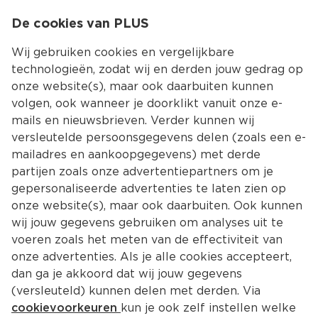
0
De cookies van PLUS
0.00
MENU
Wij gebruiken cookies en vergelijkbare
technologieën, zodat wij en derden jouw gedrag op
onze website(s), maar ook daarbuiten kunnen
Kies jouw winke
volgen, ook wanneer je doorklikt vanuit onze e-
Terug
Producten
mails en nieuwsbrieven. Verder kunnen wij
versleutelde persoonsgegevens delen (zoals een e-
mailadres en aankoopgegevens) met derde
partijen zoals onze advertentiepartners om je
gepersonaliseerde advertenties te laten zien op
onze website(s), maar ook daarbuiten. Ook kunnen
wij jouw gegevens gebruiken om analyses uit te
voeren zoals het meten van de effectiviteit van
onze advertenties. Als je alle cookies accepteert,
dan ga je akkoord dat wij jouw gegevens
(versleuteld) kunnen delen met derden. Via
cookievoorkeuren
kun je ook zelf instellen welke