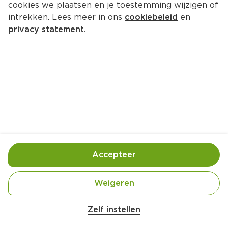
cookies we plaatsen en je toestemming wijzigen of
Santa Maria Sriracha
intrekken. Lees meer in ons
cookiebeleid
en
Per Pot 42 g  (per kilo €78.33)
privacy statement
.
3.
29
Toevoegen
Bewaar in je lijstje
Accepteer
Handige informatie over dit product
Vegan
Weigeren
Zelf instellen
Vegetarisch