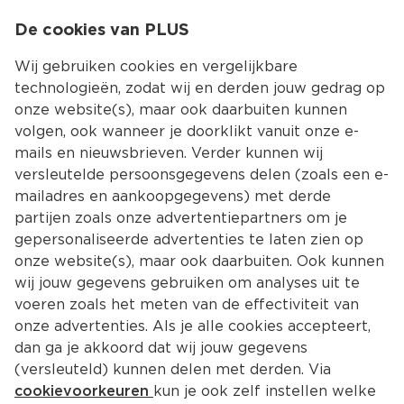
0
De cookies van PLUS
0.00
MENU
Wij gebruiken cookies en vergelijkbare
technologieën, zodat wij en derden jouw gedrag op
onze website(s), maar ook daarbuiten kunnen
Kies jouw winke
volgen, ook wanneer je doorklikt vanuit onze e-
Terug
Producten
mails en nieuwsbrieven. Verder kunnen wij
versleutelde persoonsgegevens delen (zoals een e-
mailadres en aankoopgegevens) met derde
partijen zoals onze advertentiepartners om je
gepersonaliseerde advertenties te laten zien op
onze website(s), maar ook daarbuiten. Ook kunnen
wij jouw gegevens gebruiken om analyses uit te
voeren zoals het meten van de effectiviteit van
onze advertenties. Als je alle cookies accepteert,
dan ga je akkoord dat wij jouw gegevens
(versleuteld) kunnen delen met derden. Via
cookievoorkeuren
kun je ook zelf instellen welke