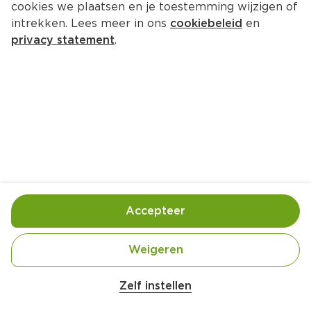
cookies we plaatsen en je toestemming wijzigen of
Sheba filets witvis
intrekken. Lees meer in ons
cookiebeleid
en
Per Kuipje 60 g  (per kilo €28.17)
privacy statement
.
1.
69
Toevoegen
Bewaar in je lijstje
Accepteer
Handige informatie over dit product
Witvis van verantwoorde herkomst
Weigeren
Belangrijke veiligheidswaarschuwing
Amogusti olijven gevuld met citroen blik 
Zelf instellen
Over dit product
200g