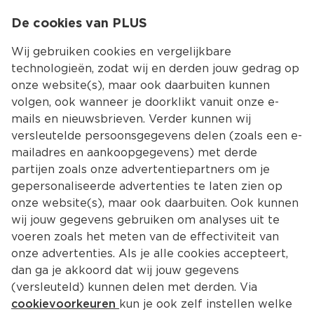
0
De cookies van PLUS
0.00
MENU
Wij gebruiken cookies en vergelijkbare
technologieën, zodat wij en derden jouw gedrag op
onze website(s), maar ook daarbuiten kunnen
Kies jouw winke
volgen, ook wanneer je doorklikt vanuit onze e-
Terug
Producten
mails en nieuwsbrieven. Verder kunnen wij
versleutelde persoonsgegevens delen (zoals een e-
mailadres en aankoopgegevens) met derde
partijen zoals onze advertentiepartners om je
gepersonaliseerde advertenties te laten zien op
onze website(s), maar ook daarbuiten. Ook kunnen
wij jouw gegevens gebruiken om analyses uit te
voeren zoals het meten van de effectiviteit van
onze advertenties. Als je alle cookies accepteert,
dan ga je akkoord dat wij jouw gegevens
(versleuteld) kunnen delen met derden. Via
cookievoorkeuren
kun je ook zelf instellen welke