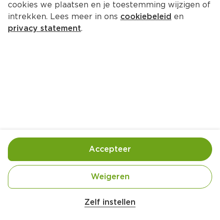
cookies we plaatsen en je toestemming wijzigen of
Simon Lévelt Supreme koffiecups 
intrekken. Lees meer in ons
cookiebeleid
en
biologisch
privacy statement
.
Per Doos 10 st  (per stuks €0.50)
4.
99
Toevoegen
Bewaar in je lijstje
Accepteer
Handige informatie over dit product
Weigeren
Belangrijke veiligheidswaarschuwing
Biologisch
Amogusti olijven gevuld met citroen blik 
Zelf instellen
200g