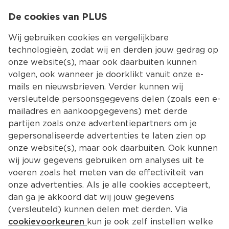
0
De cookies van PLUS
0.00
MENU
Wij gebruiken cookies en vergelijkbare
technologieën, zodat wij en derden jouw gedrag op
onze website(s), maar ook daarbuiten kunnen
Kies jouw winke
volgen, ook wanneer je doorklikt vanuit onze e-
Terug
Producten
mails en nieuwsbrieven. Verder kunnen wij
versleutelde persoonsgegevens delen (zoals een e-
mailadres en aankoopgegevens) met derde
partijen zoals onze advertentiepartners om je
gepersonaliseerde advertenties te laten zien op
onze website(s), maar ook daarbuiten. Ook kunnen
wij jouw gegevens gebruiken om analyses uit te
voeren zoals het meten van de effectiviteit van
onze advertenties. Als je alle cookies accepteert,
dan ga je akkoord dat wij jouw gegevens
(versleuteld) kunnen delen met derden. Via
cookievoorkeuren
kun je ook zelf instellen welke