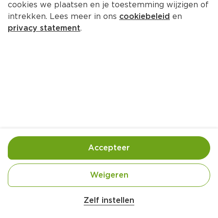
cookies we plaatsen en je toestemming wijzigen of
Smaakt Amandelen bio
intrekken. Lees meer in ons
cookiebeleid
en
Per Zak 200 g  (per kilo €29.95)
privacy statement
.
5.
99
Toevoegen
Bewaar in je lijstje
Accepteer
Handige informatie over dit product
Biologisch
Weigeren
Zelf instellen
Raw
