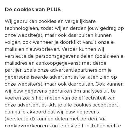
0
De cookies van PLUS
0.00
MENU
Wij gebruiken cookies en vergelijkbare
technologieën, zodat wij en derden jouw gedrag op
onze website(s), maar ook daarbuiten kunnen
Kies jouw winke
volgen, ook wanneer je doorklikt vanuit onze e-
Terug
Producten
mails en nieuwsbrieven. Verder kunnen wij
versleutelde persoonsgegevens delen (zoals een e-
mailadres en aankoopgegevens) met derde
partijen zoals onze advertentiepartners om je
gepersonaliseerde advertenties te laten zien op
onze website(s), maar ook daarbuiten. Ook kunnen
wij jouw gegevens gebruiken om analyses uit te
voeren zoals het meten van de effectiviteit van
onze advertenties. Als je alle cookies accepteert,
dan ga je akkoord dat wij jouw gegevens
(versleuteld) kunnen delen met derden. Via
cookievoorkeuren
kun je ook zelf instellen welke