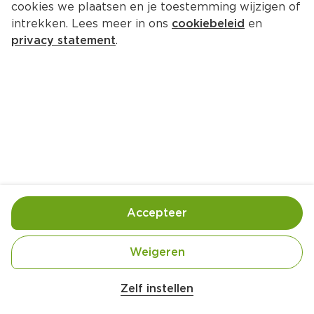
cookies we plaatsen en je toestemming wijzigen of
Smaakt Cornflakes bio
intrekken. Lees meer in ons
cookiebeleid
en
Zak 300 g  (kilo €9.97)
privacy statement
.
2.
99
Toevoegen
Bewaar in je lijstje
Accepteer
Handige informatie over dit product
Biologisch
Weigeren
Zelf instellen
Vegan