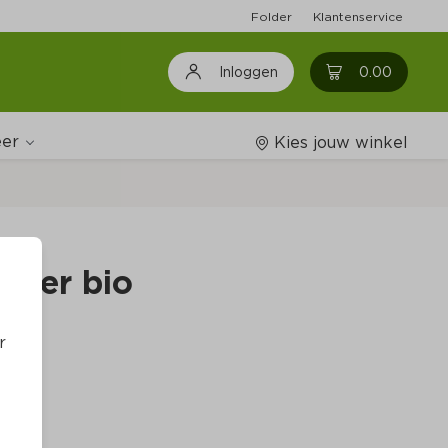
Folder
Klantenservice
0
0.00
Inloggen
er
Kies jouw winkel
Wijnshop
wier bio
Boodschappenlijstjes
r