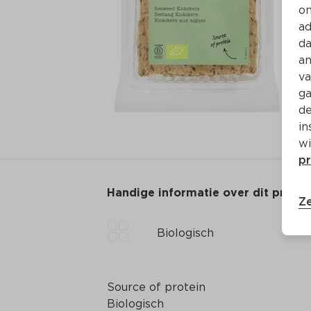
on
ad
da
an
va
ga
de
in
wi
pr
Handige informatie over dit produ
Ze
Biologisch
Source of protein

Biologisch