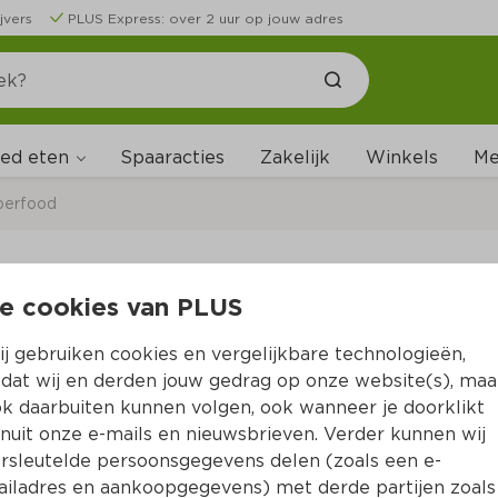
jvers
PLUS Express: over 2 uur op jouw adres
ed eten
Me
Spaaracties
Zakelijk
Winkels
perfood
e cookies van PLUS
Smaakt Knäckers Zee
j gebruiken cookies en vergelijkbare technologieën,
Per Zak 175 g  (per kilo €22.80)
dat wij en derden jouw gedrag op onze website(s), maa
k daarbuiten kunnen volgen, ook wanneer je doorklikt
3.
99
nuit onze e-mails en nieuwsbrieven. Verder kunnen wij
rsleutelde persoonsgegevens delen (zoals een e-
iladres en aankoopgegevens) met derde partijen zoals