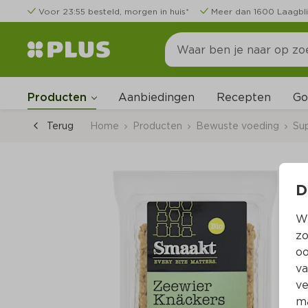
Voor 23:55 besteld, morgen in huis*
Meer dan 1600 Laagbli
Go
Producten
Aanbiedingen
Recepten
Terug
Home
Producten
Bewuste voeding
Su
D
Wi
zo
oo
va
ve
ma