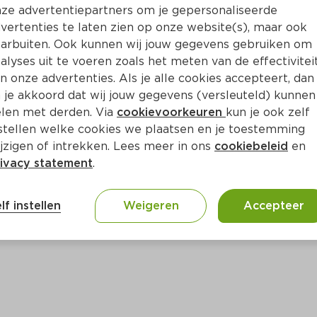
Bewaar i
Toevoegen
ze advertentiepartners om je gepersonaliseerde
vertenties te laten zien op onze website(s), maar ook
arbuiten. Ook kunnen wij jouw gegevens gebruiken om
alyses uit te voeren zoals het meten van de effectivitei
n onze advertenties. Als je alle cookies accepteert, dan
 je akkoord dat wij jouw gegevens (versleuteld) kunnen
len met derden. Via
cookievoorkeuren
kun je ook zelf
stellen welke cookies we plaatsen en je toestemming
jzigen of intrekken. Lees meer in ons
cookiebeleid
en
ivacy statement
.
ct
lf instellen
Weigeren
Accepteer