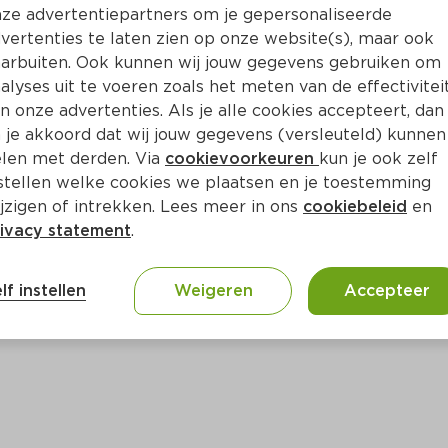
Bewaar i
Toevoegen
ze advertentiepartners om je gepersonaliseerde
vertenties te laten zien op onze website(s), maar ook
arbuiten. Ook kunnen wij jouw gegevens gebruiken om
alyses uit te voeren zoals het meten van de effectivitei
n onze advertenties. Als je alle cookies accepteert, dan
 je akkoord dat wij jouw gegevens (versleuteld) kunnen
len met derden. Via
cookievoorkeuren
kun je ook zelf
stellen welke cookies we plaatsen en je toestemming
jzigen of intrekken. Lees meer in ons
cookiebeleid
en
ivacy statement
.
ct
lf instellen
Weigeren
Accepteer