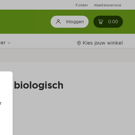
Folder
Klantenservice
0
0.00
Inloggen
er
Kies jouw winkel
Wijnshop
en biologisch
Boodschappenlijstjes
r