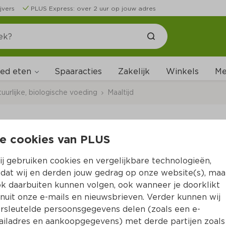
jvers
PLUS Express: over 2 uur op jouw adres
ed eten
Me
Spaaracties
Zakelijk
Winkels
uurlijke, biologische voeding
Maaltijd
e cookies van PLUS
Smaakt Pijnboompitt
j gebruiken cookies en vergelijkbare technologieën,
Per Zak 100 g  (per kilo €77.90)
dat wij en derden jouw gedrag op onze website(s), maa
k daarbuiten kunnen volgen, ook wanneer je doorklikt
7.
79
nuit onze e-mails en nieuwsbrieven. Verder kunnen wij
rsleutelde persoonsgegevens delen (zoals een e-
iladres en aankoopgegevens) met derde partijen zoals