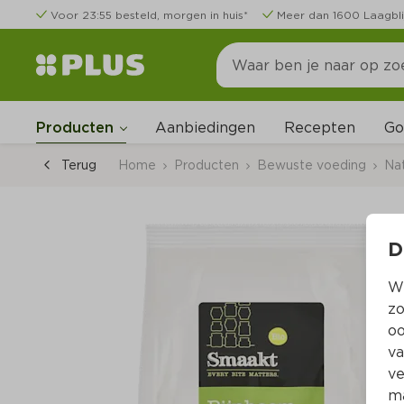
Voor 23:55 besteld, morgen in huis*
Meer dan 1600 Laagbli
Go
Producten
Aanbiedingen
Recepten
Terug
Home
Producten
Bewuste voeding
Nat
D
Wi
zo
oo
va
ve
ma