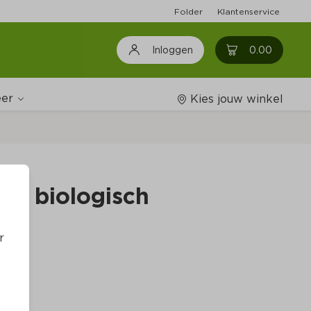
Folder
Klantenservice
0
0.00
Inloggen
er
Kies jouw winkel
Wijnshop
er biologisch
Boodschappenlijstjes
r