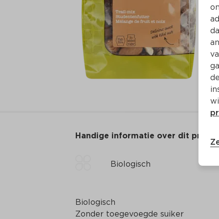
on
ad
da
an
va
ga
de
in
wi
pr
Handige informatie over dit produ
Ze
Biologisch
Biologisch

Zonder toegevoegde suiker