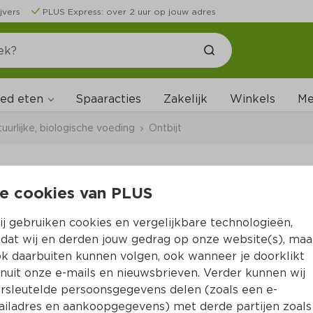
jvers
PLUS Express: over 2 uur op jouw adres
ed eten
Me
Spaaracties
Zakelijk
Winkels
uurlijke, biologische voeding
Ontbijt  
e cookies van PLUS
Smaakt Studentenhav
j gebruiken cookies en vergelijkbare technologieën,
Per Zak 200 g  (per kilo €17.45)
dat wij en derden jouw gedrag op onze website(s), maa
k daarbuiten kunnen volgen, ook wanneer je doorklikt
3.
49
nuit onze e-mails en nieuwsbrieven. Verder kunnen wij
rsleutelde persoonsgegevens delen (zoals een e-
iladres en aankoopgegevens) met derde partijen zoals