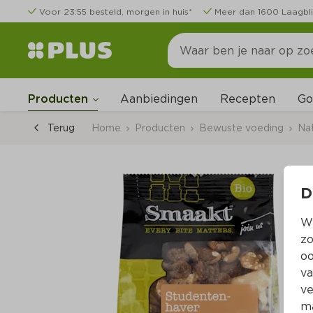
Voor 23:55 besteld, morgen in huis*
Meer dan 1600 Laagbli
Go
Producten
Aanbiedingen
Recepten
Terug
Home
Producten
Bewuste voeding
Nat
D
Wi
zo
oo
va
ve
ma