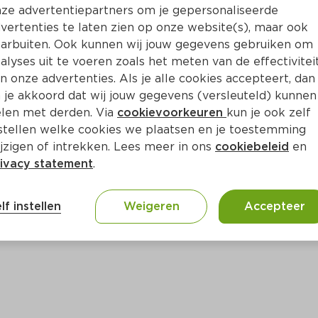
Bewaar i
Toevoegen
ze advertentiepartners om je gepersonaliseerde
vertenties te laten zien op onze website(s), maar ook
arbuiten. Ook kunnen wij jouw gegevens gebruiken om
alyses uit te voeren zoals het meten van de effectivitei
n onze advertenties. Als je alle cookies accepteert, dan
 je akkoord dat wij jouw gegevens (versleuteld) kunnen
len met derden. Via
cookievoorkeuren
kun je ook zelf
stellen welke cookies we plaatsen en je toestemming
jzigen of intrekken. Lees meer in ons
cookiebeleid
en
ivacy statement
.
ct
lf instellen
Weigeren
Accepteer