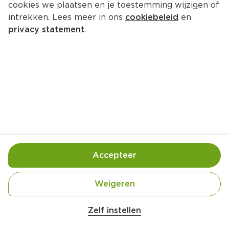
cookies we plaatsen en je toestemming wijzigen of
Souq Sumak
intrekken. Lees meer in ons
cookiebeleid
en
Per Bakje 30 g 
privacy statement
.
Product niet beschikbaar bij jouw PLUS.
Gebruik- en bewaarinstructies
Bewaren op een donkere en droge plaats
Ingrediënten
Accepteer
Ingrediënten: sumak. Kan sporen bevatten van 
Weigeren
selderij, sesam en mosterd.
Zelf instellen
Allergie informatie