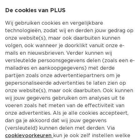
0
De cookies van PLUS
0.00
MENU
Wij gebruiken cookies en vergelijkbare
technologieën, zodat wij en derden jouw gedrag op
onze website(s), maar ook daarbuiten kunnen
Kies jouw winke
volgen, ook wanneer je doorklikt vanuit onze e-
Terug
Producten
mails en nieuwsbrieven. Verder kunnen wij
versleutelde persoonsgegevens delen (zoals een e-
mailadres en aankoopgegevens) met derde
partijen zoals onze advertentiepartners om je
gepersonaliseerde advertenties te laten zien op
onze website(s), maar ook daarbuiten. Ook kunnen
wij jouw gegevens gebruiken om analyses uit te
voeren zoals het meten van de effectiviteit van
onze advertenties. Als je alle cookies accepteert,
dan ga je akkoord dat wij jouw gegevens
(versleuteld) kunnen delen met derden. Via
cookievoorkeuren
kun je ook zelf instellen welke