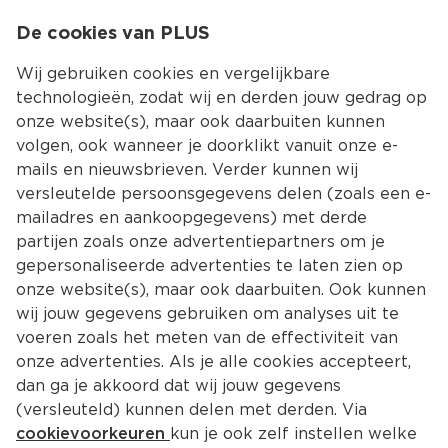
0
De cookies van PLUS
0.00
MENU
Wij gebruiken cookies en vergelijkbare
technologieën, zodat wij en derden jouw gedrag op
onze website(s), maar ook daarbuiten kunnen
Kies jouw winke
volgen, ook wanneer je doorklikt vanuit onze e-
Terug
Producten
mails en nieuwsbrieven. Verder kunnen wij
versleutelde persoonsgegevens delen (zoals een e-
mailadres en aankoopgegevens) met derde
partijen zoals onze advertentiepartners om je
gepersonaliseerde advertenties te laten zien op
onze website(s), maar ook daarbuiten. Ook kunnen
wij jouw gegevens gebruiken om analyses uit te
voeren zoals het meten van de effectiviteit van
onze advertenties. Als je alle cookies accepteert,
dan ga je akkoord dat wij jouw gegevens
(versleuteld) kunnen delen met derden. Via
cookievoorkeuren
kun je ook zelf instellen welke