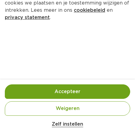
cookies we plaatsen en je toestemming wijzigen of
Sprite Regular
intrekken. Lees meer in ons
cookiebeleid
en
Per Blik 250 ml  (per liter €3.40)
privacy statement
.
0.
85
Toevoegen
Bewaar in je lijstje
Accepteer
Handige informatie over dit product
Blik met statiegeld
Weigeren
Zelf instellen
Sprite Lemon and Lime, fantastische smaak! Een 