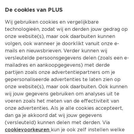
0
De cookies van PLUS
0.00
MENU
Wij gebruiken cookies en vergelijkbare
technologieën, zodat wij en derden jouw gedrag op
onze website(s), maar ook daarbuiten kunnen
Kies jouw winke
volgen, ook wanneer je doorklikt vanuit onze e-
Terug
Producten
mails en nieuwsbrieven. Verder kunnen wij
versleutelde persoonsgegevens delen (zoals een e-
mailadres en aankoopgegevens) met derde
partijen zoals onze advertentiepartners om je
gepersonaliseerde advertenties te laten zien op
onze website(s), maar ook daarbuiten. Ook kunnen
wij jouw gegevens gebruiken om analyses uit te
voeren zoals het meten van de effectiviteit van
onze advertenties. Als je alle cookies accepteert,
dan ga je akkoord dat wij jouw gegevens
(versleuteld) kunnen delen met derden. Via
cookievoorkeuren
kun je ook zelf instellen welke