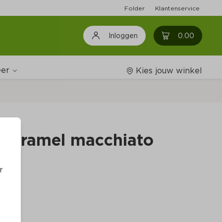
Folder
Klantenservice
0
0.00
Inloggen
er
Kies jouw winkel
Wijnshop
 Caramel macchiato 
Boodschappenlijstjes
r