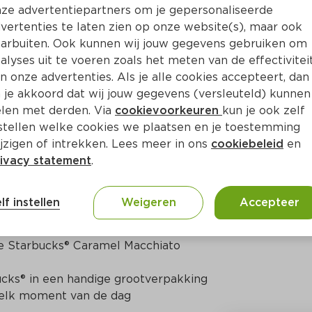
ze advertentiepartners om je gepersonaliseerde
vertenties te laten zien op onze website(s), maar ook
Bewaar i
Toevoegen
arbuiten. Ook kunnen wij jouw gegevens gebruiken om
alyses uit te voeren zoals het meten van de effectivitei
n onze advertenties. Als je alle cookies accepteert, dan
 je akkoord dat wij jouw gegevens (versleuteld) kunnen
len met derden. Via
cookievoorkeuren
kun je ook zelf
stellen welke cookies we plaatsen en je toestemming
jzigen of intrekken. Lees meer in ons
cookiebeleid
en
ivacy statement
.
ct
lf instellen
Weigeren
Accepteer
iato IJskoffie 750ml

le Starbucks® Caramel Macchiato

ucks® in een handige grootverpakking

r elk moment van de dag