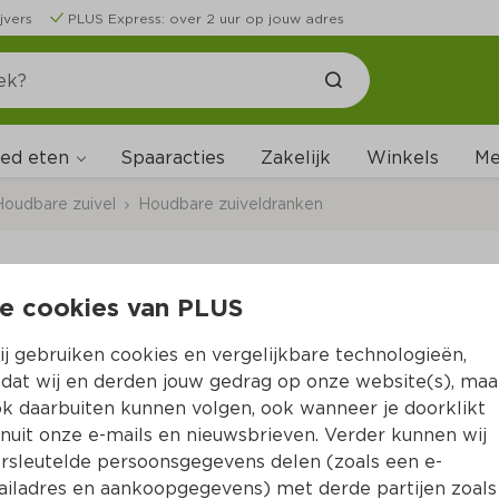
jvers
PLUS Express: over 2 uur op jouw adres
ed eten
Me
Spaaracties
Zakelijk
Winkels
Houdbare zuivel
Houdbare zuiveldranken
e cookies van PLUS
Starbucks Multiserve
ijskoffie
j gebruiken cookies en vergelijkbare technologieën,
dat wij en derden jouw gedrag op onze website(s), maa
Per Beker 750 ml  (per liter €5.19)
k daarbuiten kunnen volgen, ook wanneer je doorklikt
nuit onze e-mails en nieuwsbrieven. Verder kunnen wij
3.
rsleutelde persoonsgegevens delen (zoals een e-
89
iladres en aankoopgegevens) met derde partijen zoals