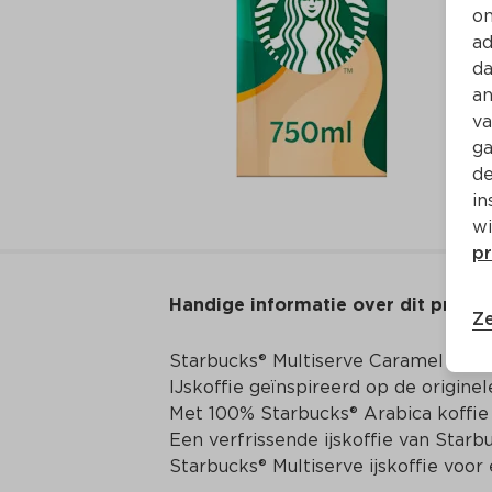
on
ad
da
an
va
ga
de
in
wi
pr
Handige informatie over dit produ
Ze
Starbucks® Multiserve Caramel Macch
IJskoffie geïnspireerd op de origine
Met 100% Starbucks® Arabica koffie

Een verfrissende ijskoffie van Starb
Starbucks® Multiserve ijskoffie voo