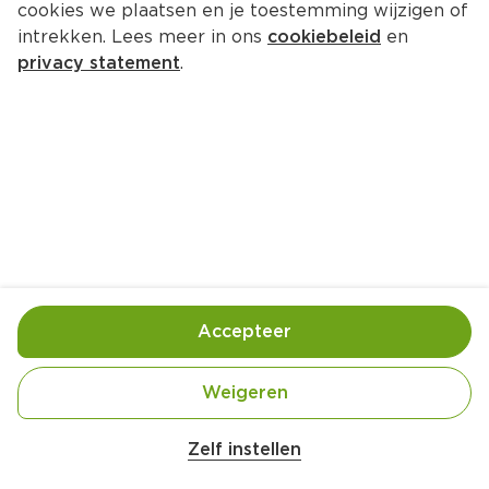
cookies we plaatsen en je toestemming wijzigen of
Starbucks Nespresso koffiecups 
intrekken. Lees meer in ons
cookiebeleid
en
caffe verona
privacy statement
.
Per Doos 10 st  (per stuks €0.50)
4.
99
Toevoegen
Bewaar in je lijstje
Accepteer
Handige informatie over dit product
Weigeren
Aluminium capsules voor het Nespresso systeem

100% Arabica 

Zelf instellen
By Nespresso
