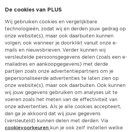
0
De cookies van PLUS
0.00
MENU
Wij gebruiken cookies en vergelijkbare
technologieën, zodat wij en derden jouw gedrag op
onze website(s), maar ook daarbuiten kunnen
Kies jouw winke
volgen, ook wanneer je doorklikt vanuit onze e-
Terug
Producten
mails en nieuwsbrieven. Verder kunnen wij
versleutelde persoonsgegevens delen (zoals een e-
mailadres en aankoopgegevens) met derde
partijen zoals onze advertentiepartners om je
gepersonaliseerde advertenties te laten zien op
onze website(s), maar ook daarbuiten. Ook kunnen
wij jouw gegevens gebruiken om analyses uit te
voeren zoals het meten van de effectiviteit van
onze advertenties. Als je alle cookies accepteert,
dan ga je akkoord dat wij jouw gegevens
(versleuteld) kunnen delen met derden. Via
cookievoorkeuren
kun je ook zelf instellen welke