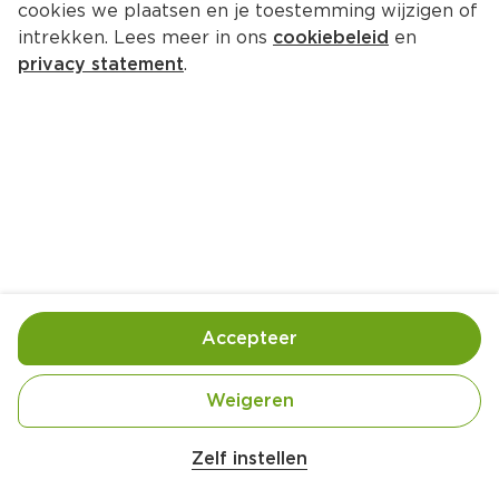
cookies we plaatsen en je toestemming wijzigen of
STEENBERGE PAPA QUADRUPEL 
intrekken. Lees meer in ons
cookiebeleid
en
75CL
privacy statement
.
Per Fles 750 ml  (per liter €11.99)
8.
99
Toevoegen
Bewaar in je lijstje
Accepteer
Handige informatie over dit product
Weigeren
Aan mensen onder 18 jaar verkopen wij geen 
alcohol.
Zelf instellen