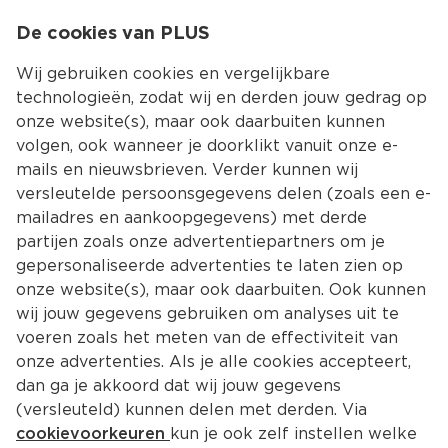
0
De cookies van PLUS
0.00
MENU
Wij gebruiken cookies en vergelijkbare
technologieën, zodat wij en derden jouw gedrag op
onze website(s), maar ook daarbuiten kunnen
Kies jouw winke
volgen, ook wanneer je doorklikt vanuit onze e-
Terug
Producten
mails en nieuwsbrieven. Verder kunnen wij
versleutelde persoonsgegevens delen (zoals een e-
mailadres en aankoopgegevens) met derde
partijen zoals onze advertentiepartners om je
gepersonaliseerde advertenties te laten zien op
onze website(s), maar ook daarbuiten. Ook kunnen
wij jouw gegevens gebruiken om analyses uit te
voeren zoals het meten van de effectiviteit van
onze advertenties. Als je alle cookies accepteert,
dan ga je akkoord dat wij jouw gegevens
(versleuteld) kunnen delen met derden. Via
cookievoorkeuren
kun je ook zelf instellen welke