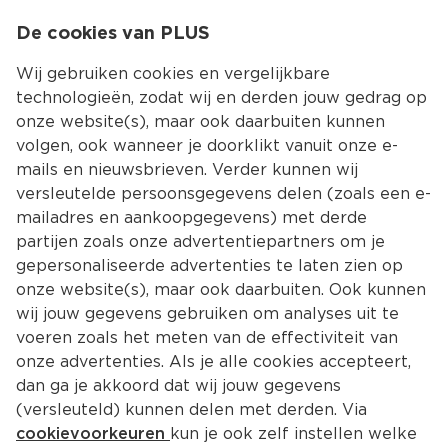
0
De cookies van PLUS
0.00
MENU
Wij gebruiken cookies en vergelijkbare
technologieën, zodat wij en derden jouw gedrag op
onze website(s), maar ook daarbuiten kunnen
Kies jouw winke
volgen, ook wanneer je doorklikt vanuit onze e-
Terug
Producten
mails en nieuwsbrieven. Verder kunnen wij
versleutelde persoonsgegevens delen (zoals een e-
mailadres en aankoopgegevens) met derde
partijen zoals onze advertentiepartners om je
gepersonaliseerde advertenties te laten zien op
onze website(s), maar ook daarbuiten. Ook kunnen
wij jouw gegevens gebruiken om analyses uit te
voeren zoals het meten van de effectiviteit van
onze advertenties. Als je alle cookies accepteert,
dan ga je akkoord dat wij jouw gegevens
(versleuteld) kunnen delen met derden. Via
cookievoorkeuren
kun je ook zelf instellen welke