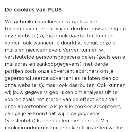
0
De cookies van PLUS
0.00
MENU
Wij gebruiken cookies en vergelijkbare
technologieën, zodat wij en derden jouw gedrag op
onze website(s), maar ook daarbuiten kunnen
Kies jouw winke
volgen, ook wanneer je doorklikt vanuit onze e-
Terug
Producten
mails en nieuwsbrieven. Verder kunnen wij
versleutelde persoonsgegevens delen (zoals een e-
mailadres en aankoopgegevens) met derde
partijen zoals onze advertentiepartners om je
gepersonaliseerde advertenties te laten zien op
onze website(s), maar ook daarbuiten. Ook kunnen
wij jouw gegevens gebruiken om analyses uit te
voeren zoals het meten van de effectiviteit van
onze advertenties. Als je alle cookies accepteert,
dan ga je akkoord dat wij jouw gegevens
(versleuteld) kunnen delen met derden. Via
cookievoorkeuren
kun je ook zelf instellen welke