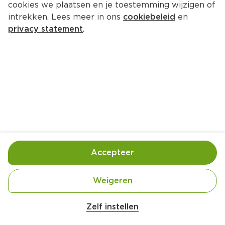
cookies we plaatsen en je toestemming wijzigen of
Sultana FruitBiscuits Appel
intrekken. Lees meer in ons
cookiebeleid
en
Per Wikkel 306 g  (per kilo €11.27)
privacy statement
.
3.
45
Toevoegen
Bewaar in je lijstje
Accepteer
Handige informatie over dit product
Vegetarisch
Weigeren
Belangrijke veiligheidswaarschuwing
Amogusti olijven gevuld met citroen blik 
Zelf instellen
200g
Zonder kunstmatige kleur-en smaaksoffen
