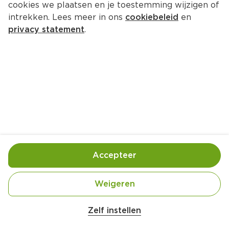
cookies we plaatsen en je toestemming wijzigen of
Tana Sneaker deo
intrekken. Lees meer in ons
cookiebeleid
en
Per Spuitbus 14 g  (per kilo €606.43)
privacy statement
.
8.
49
Toevoegen
Bewaar in je lijstje
Accepteer
Handige informatie over dit product
Ontvlambaar
Weigeren
Zelf instellen
Tana sneaker deo 100ml 