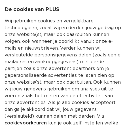
0
De cookies van PLUS
0.00
MENU
Wij gebruiken cookies en vergelijkbare
technologieën, zodat wij en derden jouw gedrag op
onze website(s), maar ook daarbuiten kunnen
Kies jouw winke
volgen, ook wanneer je doorklikt vanuit onze e-
Terug
Producten
mails en nieuwsbrieven. Verder kunnen wij
versleutelde persoonsgegevens delen (zoals een e-
mailadres en aankoopgegevens) met derde
partijen zoals onze advertentiepartners om je
gepersonaliseerde advertenties te laten zien op
onze website(s), maar ook daarbuiten. Ook kunnen
wij jouw gegevens gebruiken om analyses uit te
voeren zoals het meten van de effectiviteit van
onze advertenties. Als je alle cookies accepteert,
dan ga je akkoord dat wij jouw gegevens
(versleuteld) kunnen delen met derden. Via
cookievoorkeuren
kun je ook zelf instellen welke