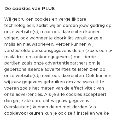
0
De cookies van PLUS
0.00
MENU
Wij gebruiken cookies en vergelijkbare
technologieën, zodat wij en derden jouw gedrag op
onze website(s), maar ook daarbuiten kunnen
Kies jouw winke
volgen, ook wanneer je doorklikt vanuit onze e-
Terug
Producten
mails en nieuwsbrieven. Verder kunnen wij
versleutelde persoonsgegevens delen (zoals een e-
mailadres en aankoopgegevens) met derde
partijen zoals onze advertentiepartners om je
gepersonaliseerde advertenties te laten zien op
onze website(s), maar ook daarbuiten. Ook kunnen
wij jouw gegevens gebruiken om analyses uit te
voeren zoals het meten van de effectiviteit van
onze advertenties. Als je alle cookies accepteert,
dan ga je akkoord dat wij jouw gegevens
(versleuteld) kunnen delen met derden. Via
cookievoorkeuren
kun je ook zelf instellen welke