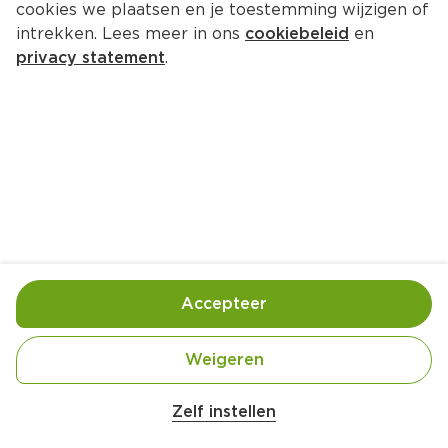
cookies we plaatsen en je toestemming wijzigen of
The Bread Office Sandwich Ham, 
intrekken. Lees meer in ons
cookiebeleid
en
kaas, ei
privacy statement
.
Per Tray 160 g  (per kilo €21.81)
3.
49
Toevoegen
Bewaar in je lijstje
Accepteer
Gebruik- en bewaarinstructies
Weigeren
Na openen binnen 24 uur consumeren.
Zelf instellen
Gekoeld bewaren (max 7 °C).