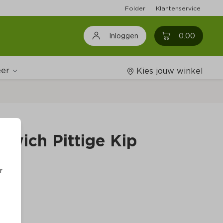
Folder
Klantenservice
0
0.00
Inloggen
er
Kies jouw winkel
Wijnshop
dwich Pittige Kip
Boodschappenlijstjes
r