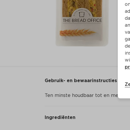
on
ad
da
an
va
ga
de
in
wi
pr
Gebruik- en bewaarinstructies
Ze
Ten minste houdbaar tot en met (mi
Ingrediënten