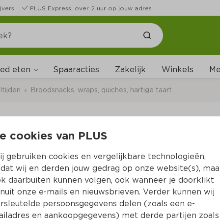
jvers
PLUS Express: over 2 uur op jouw adres
ed eten
Me
Spaaracties
Zakelijk
Winkels
tijden
Broodsnacks, wraps, quiches, hartige taart
e cookies van PLUS
The Bread Office San
j gebruiken cookies en vergelijkbare technologieën,
Per Tray 151 g  (per kilo €24.44)
dat wij en derden jouw gedrag op onze website(s), maa
k daarbuiten kunnen volgen, ook wanneer je doorklikt
3.
69
nuit onze e-mails en nieuwsbrieven. Verder kunnen wij
rsleutelde persoonsgegevens delen (zoals een e-
iladres en aankoopgegevens) met derde partijen zoals