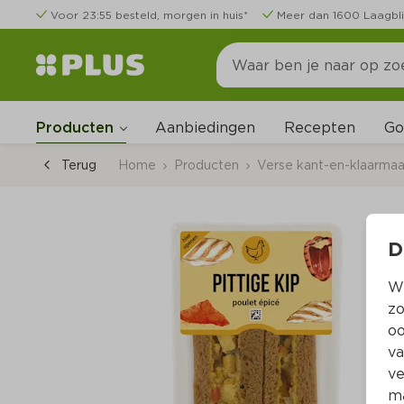
Voor 23:55 besteld, morgen in huis*
Meer dan 1600 Laagbli
Go
Producten
Aanbiedingen
Recepten
Terug
Home
Producten
Verse kant-en-klaarmaal
D
Wi
zo
oo
va
ve
ma