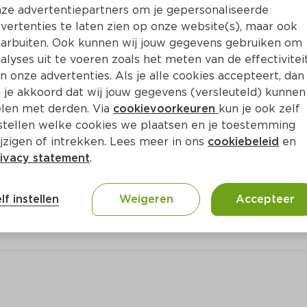
Bewaar i
Toevoegen
ze advertentiepartners om je gepersonaliseerde
vertenties te laten zien op onze website(s), maar ook
arbuiten. Ook kunnen wij jouw gegevens gebruiken om
alyses uit te voeren zoals het meten van de effectivitei
n onze advertenties. Als je alle cookies accepteert, dan
 je akkoord dat wij jouw gegevens (versleuteld) kunnen
len met derden. Via
cookievoorkeuren
kun je ook zelf
stellen welke cookies we plaatsen en je toestemming
jzigen of intrekken. Lees meer in ons
cookiebeleid
en
ivacy statement
.
lf instellen
Weigeren
Accepteer
ts gekoeld bewaard (<lt/>7°C)):