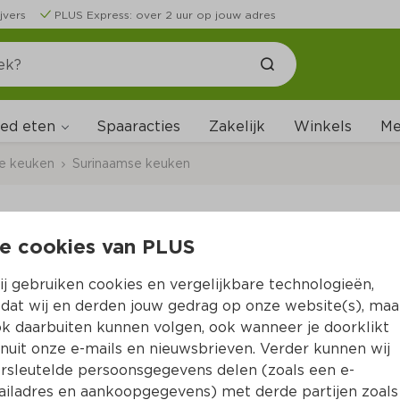
jvers
PLUS Express: over 2 uur op jouw adres
ed eten
Me
Spaaracties
Zakelijk
Winkels
ale keuken
Surinaamse keuken
e cookies van PLUS
The GoodFood Storie
j gebruiken cookies en vergelijkbare technologieën,
Per Fles 230 g  (per kilo €17.35)
dat wij en derden jouw gedrag op onze website(s), maa
k daarbuiten kunnen volgen, ook wanneer je doorklikt
3.
99
nuit onze e-mails en nieuwsbrieven. Verder kunnen wij
rsleutelde persoonsgegevens delen (zoals een e-
iladres en aankoopgegevens) met derde partijen zoals