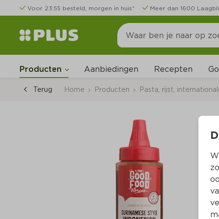
Voor 23:55 besteld, morgen in huis*
Meer dan 1600 Laagbli
Go
Producten
Aanbiedingen
Recepten
Terug
Home
Producten
Pasta, rijst, internation
D
Wi
zo
oo
va
ve
ma