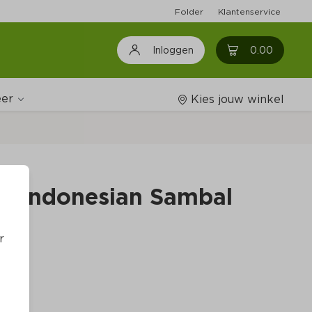
Folder
Klantenservice
0
0.00
Inloggen
er
Kies jouw winkel
Wijnshop
s Indonesian Sambal
Boodschappenlijstjes
r