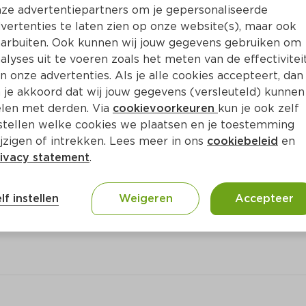
Bewaar i
Toevoegen
ze advertentiepartners om je gepersonaliseerde
vertenties te laten zien op onze website(s), maar ook
arbuiten. Ook kunnen wij jouw gegevens gebruiken om
alyses uit te voeren zoals het meten van de effectivitei
n onze advertenties. Als je alle cookies accepteert, dan
 je akkoord dat wij jouw gegevens (versleuteld) kunnen
len met derden. Via
cookievoorkeuren
kun je ook zelf
stellen welke cookies we plaatsen en je toestemming
jzigen of intrekken. Lees meer in ons
cookiebeleid
en
ivacy statement
.
ct
lf instellen
Weigeren
Accepteer