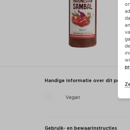
on
ad
da
an
va
ga
de
in
wi
pr
Handige informatie over dit produ
Ze
Vegan
Gebruik- en bewaarinstructies