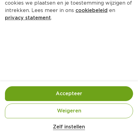
cookies we plaatsen en je toestemming wijzigen of
Toblerone Chocoladereep Melk
intrekken. Lees meer in ons
cookiebeleid
en
Stuk 100 g  (kilo €19.90)
privacy statement
.
1.
99
Toevoegen
Bewaar in je lijstje
Accepteer
Handige informatie over dit product
Vegetarisch
Weigeren
Belangrijke veiligheidswaarschuwing
Amogusti olijven gevuld met citroen blik 
Zelf instellen
200g
Chocoladereep Melk Geen extra smaak, Amandel, 