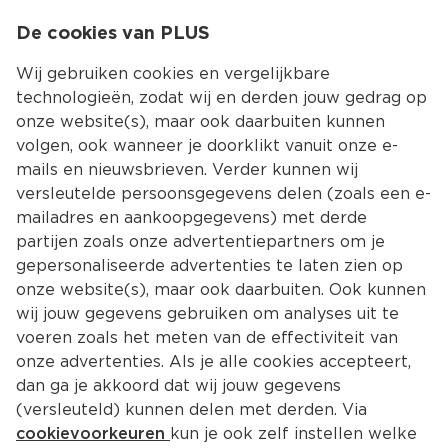
0
De cookies van PLUS
0.00
MENU
Wij gebruiken cookies en vergelijkbare
technologieën, zodat wij en derden jouw gedrag op
onze website(s), maar ook daarbuiten kunnen
Kies jouw winke
volgen, ook wanneer je doorklikt vanuit onze e-
Terug
Producten
mails en nieuwsbrieven. Verder kunnen wij
versleutelde persoonsgegevens delen (zoals een e-
mailadres en aankoopgegevens) met derde
partijen zoals onze advertentiepartners om je
gepersonaliseerde advertenties te laten zien op
onze website(s), maar ook daarbuiten. Ook kunnen
wij jouw gegevens gebruiken om analyses uit te
voeren zoals het meten van de effectiviteit van
onze advertenties. Als je alle cookies accepteert,
dan ga je akkoord dat wij jouw gegevens
(versleuteld) kunnen delen met derden. Via
cookievoorkeuren
kun je ook zelf instellen welke