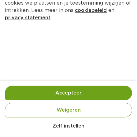
cookies we plaatsen en je toestemming wijzigen of
Tool SIPA
intrekken. Lees meer in ons
cookiebeleid
en
Blik 440 ml  (liter €6.57)
privacy statement
.
2.
89
Toevoegen
Bewaar in je lijstje
Accepteer
Handige informatie over dit product
Blik met statiegeld
Weigeren
Aan mensen onder 18 jaar verkopen wij geen 
Zelf instellen
alcohol.