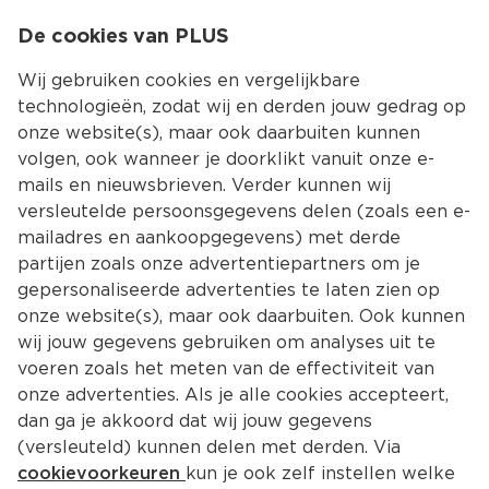
0
De cookies van PLUS
0.00
MENU
Wij gebruiken cookies en vergelijkbare
technologieën, zodat wij en derden jouw gedrag op
onze website(s), maar ook daarbuiten kunnen
Kies jouw winke
volgen, ook wanneer je doorklikt vanuit onze e-
Terug
Producten
mails en nieuwsbrieven. Verder kunnen wij
versleutelde persoonsgegevens delen (zoals een e-
mailadres en aankoopgegevens) met derde
partijen zoals onze advertentiepartners om je
gepersonaliseerde advertenties te laten zien op
onze website(s), maar ook daarbuiten. Ook kunnen
wij jouw gegevens gebruiken om analyses uit te
voeren zoals het meten van de effectiviteit van
onze advertenties. Als je alle cookies accepteert,
dan ga je akkoord dat wij jouw gegevens
(versleuteld) kunnen delen met derden. Via
cookievoorkeuren
kun je ook zelf instellen welke