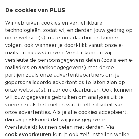
0
De cookies van PLUS
0.00
MENU
Wij gebruiken cookies en vergelijkbare
technologieën, zodat wij en derden jouw gedrag op
onze website(s), maar ook daarbuiten kunnen
Kies jouw winke
volgen, ook wanneer je doorklikt vanuit onze e-
Terug
Producten
mails en nieuwsbrieven. Verder kunnen wij
versleutelde persoonsgegevens delen (zoals een e-
mailadres en aankoopgegevens) met derde
partijen zoals onze advertentiepartners om je
gepersonaliseerde advertenties te laten zien op
onze website(s), maar ook daarbuiten. Ook kunnen
wij jouw gegevens gebruiken om analyses uit te
voeren zoals het meten van de effectiviteit van
onze advertenties. Als je alle cookies accepteert,
dan ga je akkoord dat wij jouw gegevens
(versleuteld) kunnen delen met derden. Via
cookievoorkeuren
kun je ook zelf instellen welke