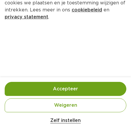
cookies we plaatsen en je toestemming wijzigen of
Topking KaasTengels Oude Kaas 
intrekken. Lees meer in ons
cookiebeleid
en
Oven & Airfryer
privacy statement
.
Per Doos 150 g  (per kilo €35.67)
5.
35
Toevoegen
Bewaar in je lijstje
Accepteer
Handige informatie over dit product
Weigeren
Vegetarian
Zelf instellen