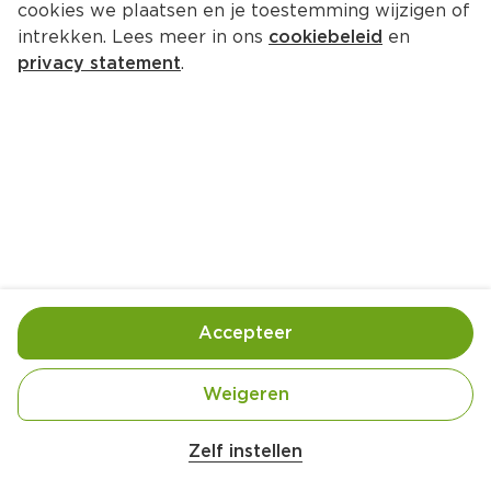
cookies we plaatsen en je toestemming wijzigen of
Uit de keuken van PLUS Falafel 
intrekken. Lees meer in ons
cookiebeleid
en
zoete aardappel salade
privacy statement
.
Per Bakje 350 g  (per kilo €16.54)
5.
79
Toevoegen
Bewaar in je lijstje
Accepteer
Handige informatie over dit product
Weigeren
Uit de keuken van PLUS
Zelf instellen