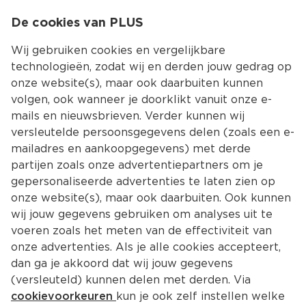
0
De cookies van PLUS
0.00
MENU
Wij gebruiken cookies en vergelijkbare
technologieën, zodat wij en derden jouw gedrag op
onze website(s), maar ook daarbuiten kunnen
Kies jouw winke
volgen, ook wanneer je doorklikt vanuit onze e-
Terug
Producten
mails en nieuwsbrieven. Verder kunnen wij
versleutelde persoonsgegevens delen (zoals een e-
mailadres en aankoopgegevens) met derde
partijen zoals onze advertentiepartners om je
gepersonaliseerde advertenties te laten zien op
onze website(s), maar ook daarbuiten. Ook kunnen
wij jouw gegevens gebruiken om analyses uit te
voeren zoals het meten van de effectiviteit van
onze advertenties. Als je alle cookies accepteert,
dan ga je akkoord dat wij jouw gegevens
(versleuteld) kunnen delen met derden. Via
cookievoorkeuren
kun je ook zelf instellen welke