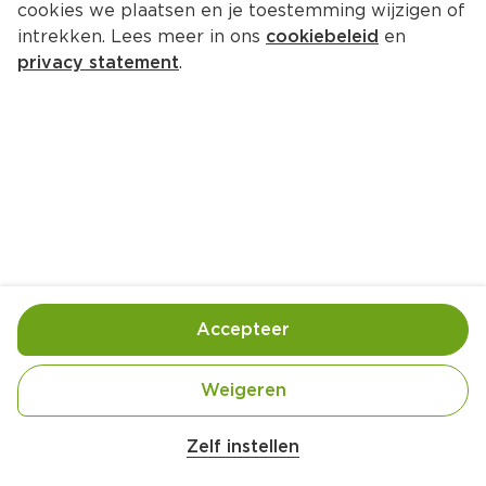
cookies we plaatsen en je toestemming wijzigen of
Uit de keuken van PLUS 
intrekken. Lees meer in ons
cookiebeleid
en
Mozzarella salade
privacy statement
.
Per Bakje 350 g  (per kilo €16.54)
5.
79
Toevoegen
Bewaar in je lijstje
Accepteer
Handige informatie over dit product
Weigeren
Uit de keuken van PLUS
Zelf instellen