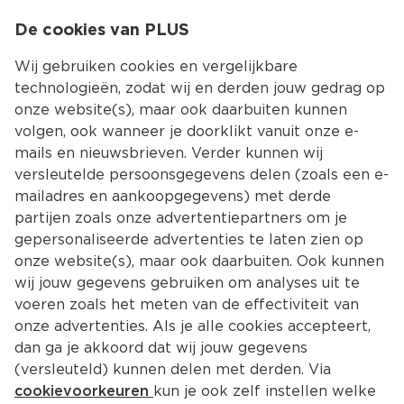
0
De cookies van PLUS
0.00
MENU
Wij gebruiken cookies en vergelijkbare
technologieën, zodat wij en derden jouw gedrag op
onze website(s), maar ook daarbuiten kunnen
Kies jouw winke
volgen, ook wanneer je doorklikt vanuit onze e-
Terug
Producten
mails en nieuwsbrieven. Verder kunnen wij
versleutelde persoonsgegevens delen (zoals een e-
mailadres en aankoopgegevens) met derde
partijen zoals onze advertentiepartners om je
gepersonaliseerde advertenties te laten zien op
onze website(s), maar ook daarbuiten. Ook kunnen
wij jouw gegevens gebruiken om analyses uit te
voeren zoals het meten van de effectiviteit van
onze advertenties. Als je alle cookies accepteert,
dan ga je akkoord dat wij jouw gegevens
(versleuteld) kunnen delen met derden. Via
cookievoorkeuren
kun je ook zelf instellen welke