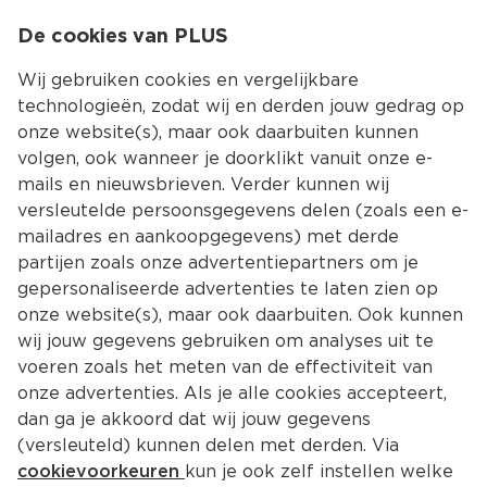
0
De cookies van PLUS
0.00
MENU
Wij gebruiken cookies en vergelijkbare
technologieën, zodat wij en derden jouw gedrag op
onze website(s), maar ook daarbuiten kunnen
Kies jouw winke
volgen, ook wanneer je doorklikt vanuit onze e-
Terug
Producten
mails en nieuwsbrieven. Verder kunnen wij
versleutelde persoonsgegevens delen (zoals een e-
mailadres en aankoopgegevens) met derde
partijen zoals onze advertentiepartners om je
gepersonaliseerde advertenties te laten zien op
onze website(s), maar ook daarbuiten. Ook kunnen
wij jouw gegevens gebruiken om analyses uit te
voeren zoals het meten van de effectiviteit van
onze advertenties. Als je alle cookies accepteert,
dan ga je akkoord dat wij jouw gegevens
(versleuteld) kunnen delen met derden. Via
cookievoorkeuren
kun je ook zelf instellen welke