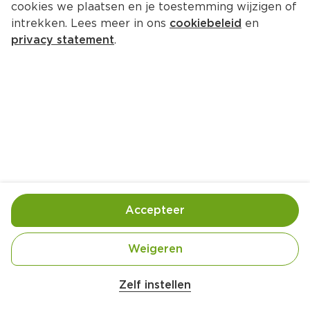
cookies we plaatsen en je toestemming wijzigen of
Uit de keuken van PLUS Pasta 
intrekken. Lees meer in ons
cookiebeleid
en
Tonijn
privacy statement
.
Per Schaal 300 g  (per kilo €14.97)
4.
49
Toevoegen
Bewaar in je lijstje
Accepteer
Handige informatie over dit product
Weigeren
Uit de keuken van PLUS
Zelf instellen